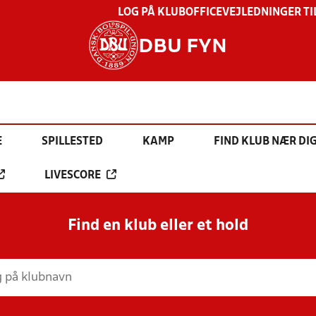
LOG PÅ KLUBOFFICE
VEJLEDNINGER TI
DBU FYN
E
SPILLESTED
KAMP
FIND KLUB NÆR DI
LIVESCORE
Find en klub eller et hold