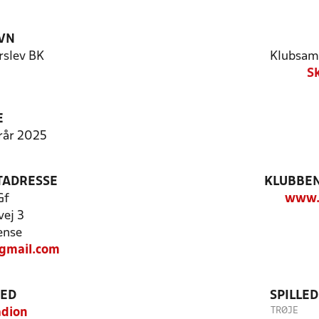
VN
slev BK
Klubsam
S
E
erår 2025
TADRESSE
KLUBBEN
Gf
www.
vej 3
ense
gmail.com
TED
SPILLE
TRØJE
adion