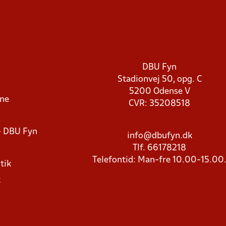
DBU Fyn
Stadionvej 50, opg. C
5200 Odense V
rne
CVR: 35208518
- DBU Fyn
info@dbufyn.dk
Tlf. 66178218
Telefontid: Man-fre 10.00-15.00
tik
k