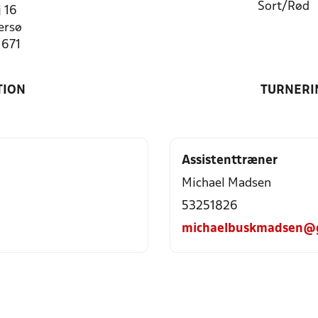
Sort/Rød
j 16
ersø
1671
TION
TURNERI
Assistenttræner
Michael Madsen
53251826
michaelbuskmadsen@