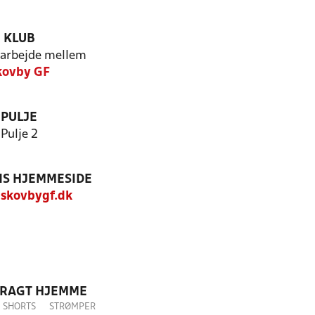
KLUB
arbejde mellem
kovby GF
PULJE
Pulje 2
S HJEMMESIDE
skovbygf.dk
DRAGT HJEMME
SHORTS
STRØMPER