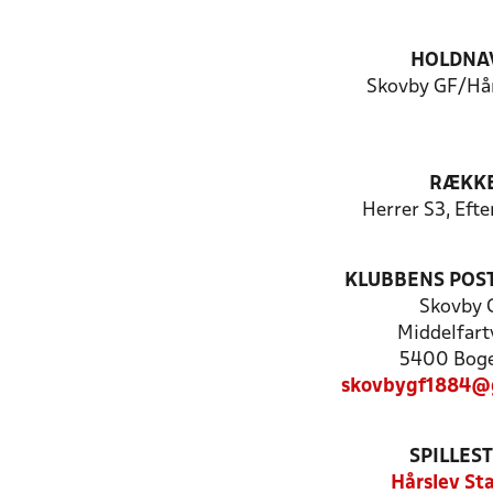
HOLDNA
Skovby GF/Hår
RÆKK
Herrer S3, Eft
KLUBBENS POS
Skovby 
Middelfart
5400 Bog
skovbygf1884@
SPILLES
Hårslev St