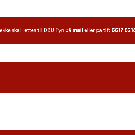
ke skal rettes til DBU Fyn på
mail
eller på tlf:
6617 821