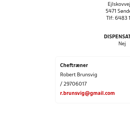
Ejlskovve
5471 Sønd
Tlf: 6483 
DISPENSA
Nej
Cheftræner
Robert Brunsvig
/ 29706017
r.brunsvig@gmail.com