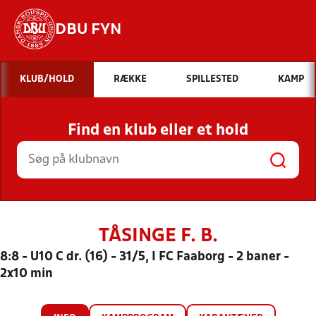
DBU FYN
Hvad vil du søge efter?
KLUB/HOLD
RÆKKE
SPILLESTED
KAMP
INDHOLD OG NYHEDER
Find en klub eller et hold
STILLINGER, RESULTATER, KLUBBER OG
HOLD
TÅSINGE F. B.
8:8 - U10 C dr. (16) - 31/5, I FC Faaborg - 2 baner -
2x10 min