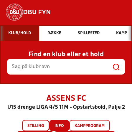
DBU FYN
Hvad vil du søge efter?
KLUB/HOLD
RÆKKE
SPILLESTED
KAMP
INDHOLD OG NYHEDER
Find en klub eller et hold
STILLINGER, RESULTATER, KLUBBER OG
HOLD
ASSENS FC
U15 drenge LIGA 4/5 11M - Opstartsbold, Pulje 2
STILLING
INFO
KAMPPROGRAM