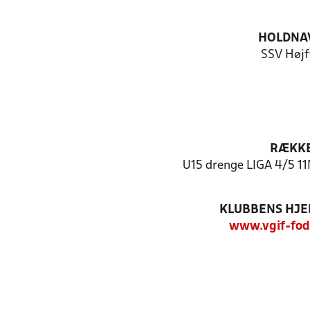
HOLDNA
SSV Højf
RÆKK
U15 drenge LIGA 4/5 11
KLUBBENS HJ
www.vgif-fod