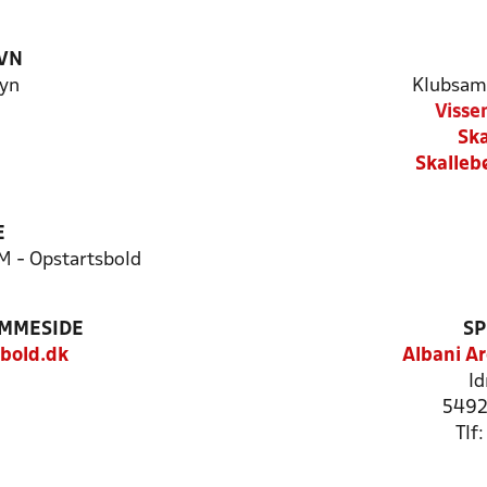
VN
yn
Klubsam
Visse
Ska
Skalleb
E
M - Opstartsbold
EMMESIDE
SP
bold.dk
Albani A
Id
5492
Tlf