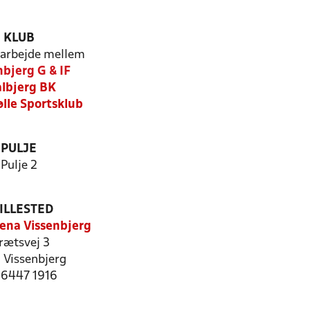
KLUB
arbejde mellem
nbjerg G & IF
lbjerg BK
ølle Sportsklub
PULJE
Pulje 2
ILLESTED
rena Vissenbjerg
rætsvej 3
 Vissenbjerg
: 6447 1916