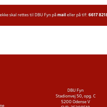
ke skal rettes til DBU Fyn på
mail
eller på tlf:
6617 821
DBU Fyn
Stadionvej 50, opg. C
5200 Odense V
rne