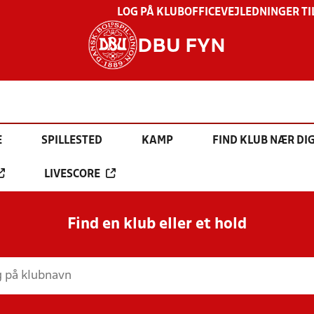
LOG PÅ KLUBOFFICE
VEJLEDNINGER TI
DBU FYN
E
SPILLESTED
KAMP
FIND KLUB NÆR DI
LIVESCORE
Find en klub eller et hold