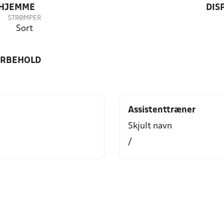
 HJEMME
DIS
STRØMPER
Sort
ORBEHOLD
Assistenttræner
Skjult navn
/