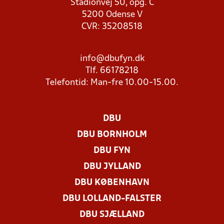
Stadionvej 50, opg. C
5200 Odense V
CVR: 35208518
info@dbufyn.dk
Tlf. 66178218
Telefontid: Man-fre 10.00-15.00.
DBU
DBU BORNHOLM
DBU FYN
DBU JYLLAND
DBU KØBENHAVN
DBU LOLLAND-FALSTER
DBU SJÆLLAND