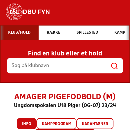
DBU FYN
Hvad vil du søge efter?
KLUB/HOLD
RÆKKE
SPILLESTED
KAMP
INDHOLD OG NYHEDER
Find en klub eller et hold
STILLINGER, RESULTATER, KLUBBER OG
HOLD
AMAGER PIGEFODBOLD (M)
Ungdomspokalen U18 Piger (06-07) 23/24
INFO
KAMPPROGRAM
KARANTÆNER