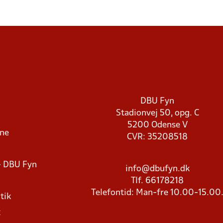
DBU Fyn
Stadionvej 50, opg. C
5200 Odense V
rne
CVR: 35208518
- DBU Fyn
info@dbufyn.dk
Tlf. 66178218
Telefontid: Man-fre 10.00-15.00
tik
k