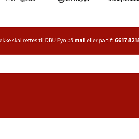
12:00
EGB
SSV Højfyn
Rishøj Stadio
ke skal rettes til DBU Fyn på
mail
eller på tlf:
6617 821