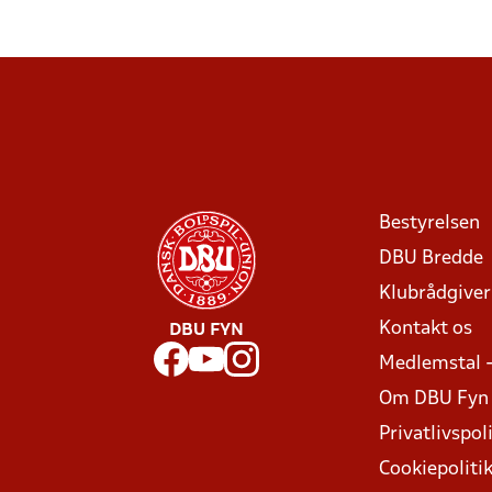
Bestyrelsen
DBU Bredde
Klubrådgive
Kontakt os
DBU FYN
Medlemstal 
Om DBU Fyn
Privatlivspoli
Cookiepoliti