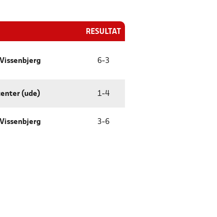
RESULTAT
 Vissenbjerg
6
-
3
center (ude)
1
-
4
 Vissenbjerg
3
-
6