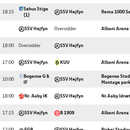
Søhus Stige
18:15
SSV Højfyn
Rema 1000 S
(1)
SSV Højfyn
Oversidder
Albani Arena
18:00
Oversidder
SSV Højfyn
17:00
SSV Højfyn
KUU
Albani Arena
Bogense G &
Bogense Stadi
10:00
SSV Højfyn
IF
Montage par
18:00
Nr. Aaby IK
SSV Højfyn
Nr.Aaby Idræ
17:15
SSV Højfyn
B 1909
Albani Arena