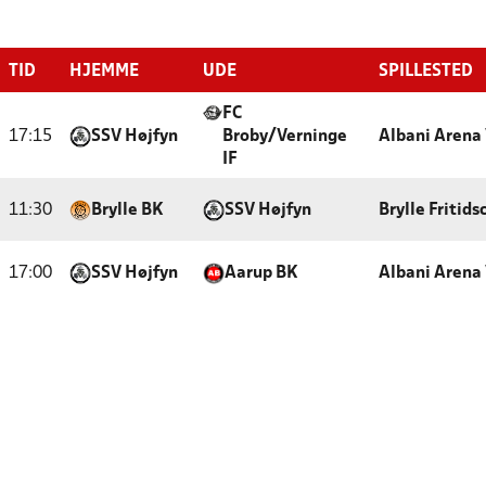
TID
HJEMME
UDE
SPILLESTED
FC
17:15
SSV Højfyn
Broby/Verninge
Albani Arena
IF
11:30
Brylle BK
SSV Højfyn
Brylle Fritids
17:00
SSV Højfyn
Aarup BK
Albani Arena