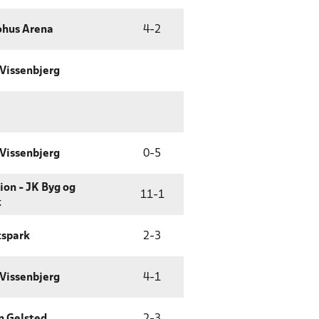
øhus Arena
4
-
2
 Vissenbjerg
 Vissenbjerg
0
-
5
on - JK Byg og
11
-
1
k
tspark
2
-
3
 Vissenbjerg
4
-
1