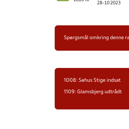
181046
28-10 2023
Spørgsmål omkring denne ræk
1008: Søhus Stige indsat
1109: Glamsbjerg udtrådt