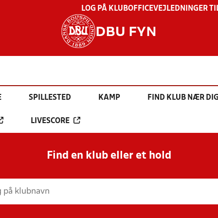
LOG PÅ KLUBOFFICE
VEJLEDNINGER TI
DBU FYN
E
SPILLESTED
KAMP
FIND KLUB NÆR DI
LIVESCORE
Find en klub eller et hold