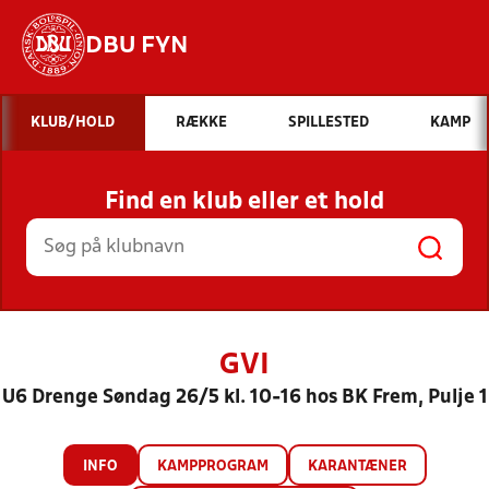
DBU FYN
Hvad vil du søge efter?
KLUB/HOLD
RÆKKE
SPILLESTED
KAMP
INDHOLD OG NYHEDER
Find en klub eller et hold
STILLINGER, RESULTATER, KLUBBER OG
HOLD
GVI
U6 Drenge Søndag 26/5 kl. 10-16 hos BK Frem, Pulje 1
INFO
KAMPPROGRAM
KARANTÆNER