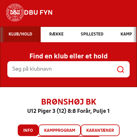
DBU FYN
Hvad vil du søge efter?
KLUB/HOLD
RÆKKE
SPILLESTED
KAMP
INDHOLD OG NYHEDER
Find en klub eller et hold
STILLINGER, RESULTATER, KLUBBER OG
HOLD
BRØNSHØJ BK
U12 Piger 3 (12) 8:8 Forår, Pulje 1
INFO
KAMPPROGRAM
KARANTÆNER