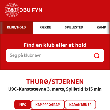
DBU FYN
Hvad vil du søge efter?
KLUB/HOLD
RÆKKE
SPILLESTED
KAMP
INDHOLD OG NYHEDER
Find en klub eller et hold
STILLINGER, RESULTATER, KLUBBER OG
HOLD
THURØ/STJERNEN
U9C-Kunststævne 3. marts, Spilletid 1x15 min
INFO
KAMPPROGRAM
KARANTÆNER