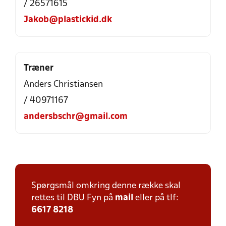
/ 26571615
Jakob@plastickid.dk
Træner
Anders Christiansen
/ 40971167
andersbschr@gmail.com
Spørgsmål omkring denne række skal
rettes til DBU Fyn på
mail
eller på tlf:
6617 8218