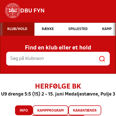
DBU FYN
Hvad vil du søge efter?
KLUB/HOLD
RÆKKE
SPILLESTED
KAMP
INDHOLD OG NYHEDER
Find en klub eller et hold
STILLINGER, RESULTATER, KLUBBER OG
HOLD
HERFØLGE BK
U9 drenge 5:5 (15) 2 - 15. juni Medaljestævne, Pulje 3
INFO
KAMPPROGRAM
KARANTÆNER