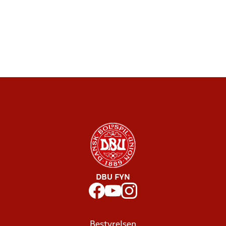
DBU FYN
Bestyrelsen