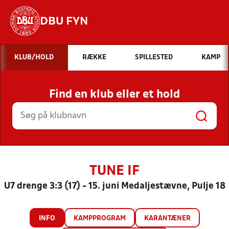
DBU FYN
Hvad vil du søge efter?
KLUB/HOLD
RÆKKE
SPILLESTED
KAMP
INDHOLD OG NYHEDER
Find en klub eller et hold
STILLINGER, RESULTATER, KLUBBER OG
HOLD
TUNE IF
U7 drenge 3:3 (17) - 15. juni Medaljestævne, Pulje 18
INFO
KAMPPROGRAM
KARANTÆNER