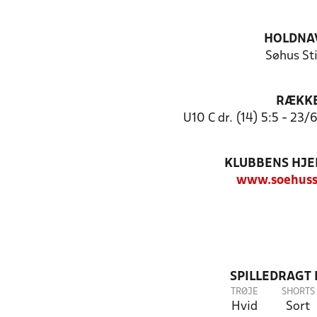
HOLDNA
Søhus St
RÆKK
U10 C dr. (14) 5:5 - 23/
KLUBBENS HJ
www.soehuss
SPILLEDRAGT
TRØJE
SHORTS
Hvid
Sort