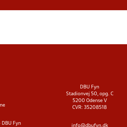
DBU Fyn
Stadionvej 50, opg. C
5200 Odense V
rne
CVR: 35208518
- DBU Fyn
info@dbufyn.dk