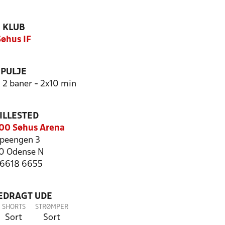
KLUB
Søhus IF
PULJE
- 2 baner - 2x10 min
ILLESTED
00 Søhus Arena
speengen 3
0 Odense N
: 6618 6655
LEDRAGT UDE
SHORTS
STRØMPER
Sort
Sort