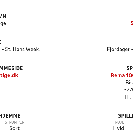
VN
ige
E
6 - St. Hans Week.
I Fjordager 
EMMESIDE
SP
tige.dk
Rema 10
Bi
527
Tlf
 HJEMME
SPIL
STRØMPER
TRØJE
Sort
Hvid