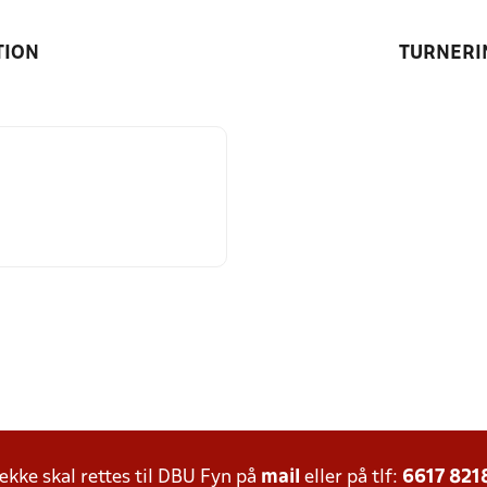
TION
TURNERI
ke skal rettes til DBU Fyn på
mail
eller på tlf:
6617 821