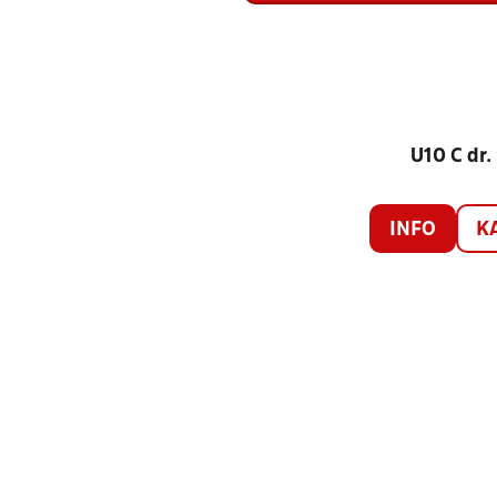
U10 C dr.
INFO
K