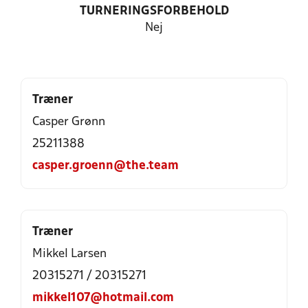
TURNERINGSFORBEHOLD
Nej
Træner
Casper Grønn
25211388
casper.groenn@the.team
Træner
Mikkel Larsen
20315271 / 20315271
mikkel107@hotmail.com