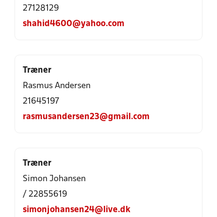
27128129
shahid4600@yahoo.com
Træner
Rasmus Andersen
21645197
rasmusandersen23@gmail.com
Træner
Simon Johansen
/ 22855619
simonjohansen24@live.dk