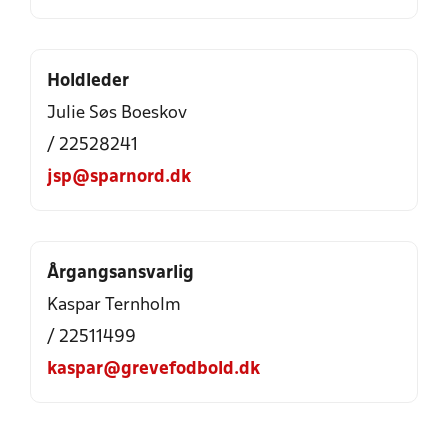
Holdleder
Julie Søs Boeskov
/ 22528241
jsp@sparnord.dk
Årgangsansvarlig
Kaspar Ternholm
/ 22511499
kaspar@grevefodbold.dk