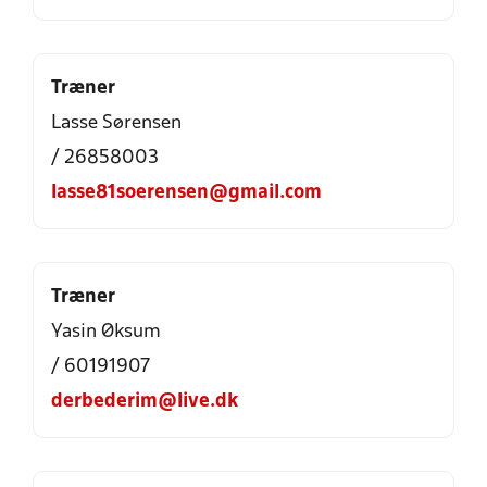
Træner
Lasse Sørensen
/ 26858003
lasse81soerensen@gmail.com
Træner
Yasin Øksum
/ 60191907
derbederim@live.dk