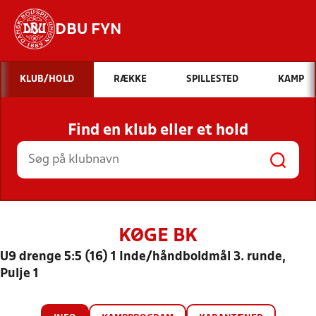
DBU FYN
Hvad vil du søge efter?
KLUB/HOLD
RÆKKE
SPILLESTED
KAMP
INDHOLD OG NYHEDER
Find en klub eller et hold
STILLINGER, RESULTATER, KLUBBER OG
HOLD
KØGE BK
U9 drenge 5:5 (16) 1 Inde/håndboldmål 3. runde,
Pulje 1