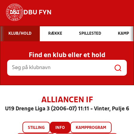
DBU FYN
Hvad vil du søge efter?
KLUB/HOLD
RÆKKE
SPILLESTED
KAMP
INDHOLD OG NYHEDER
Find en klub eller et hold
STILLINGER, RESULTATER, KLUBBER OG
HOLD
ALLIANCEN IF
U19 Drenge Liga 3 (2006-07) 11:11 - Vinter, Pulje 6
STILLING
INFO
KAMPPROGRAM