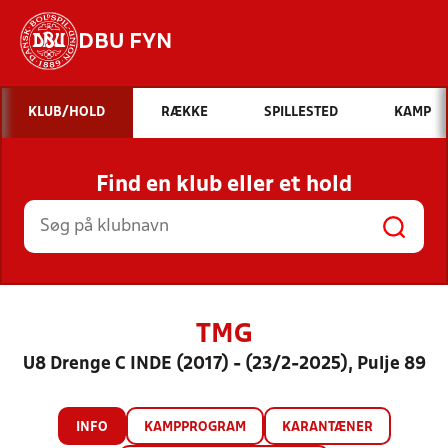
DBU FYN
Hvad vil du søge efter?
KLUB/HOLD
RÆKKE
SPILLESTED
KAMP
INDHOLD OG NYHEDER
Find en klub eller et hold
STILLINGER, RESULTATER, KLUBBER OG
HOLD
TMG
U8 Drenge C INDE (2017) - (23/2-2025), Pulje 89
INFO
KAMPPROGRAM
KARANTÆNER