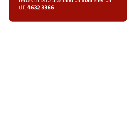
rettes til DBU Sjælland på
mail
eller på
tlf:
4632 3366