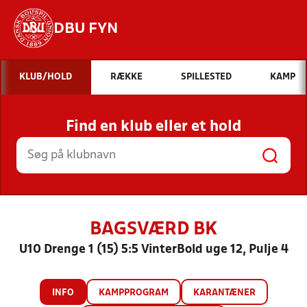
DBU FYN
Hvad vil du søge efter?
KLUB/HOLD
RÆKKE
SPILLESTED
KAMP
INDHOLD OG NYHEDER
Find en klub eller et hold
STILLINGER, RESULTATER, KLUBBER OG
HOLD
BAGSVÆRD BK
U10 Drenge 1 (15) 5:5 VinterBold uge 12, Pulje 4
INFO
KAMPPROGRAM
KARANTÆNER