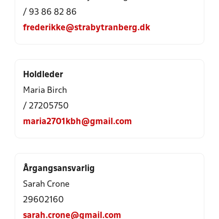
/ 93 86 82 86
frederikke@strabytranberg.dk
Holdleder
Maria Birch
/ 27205750
maria2701kbh@gmail.com
Årgangsansvarlig
Sarah Crone
29602160
sarah.crone@gmail.com