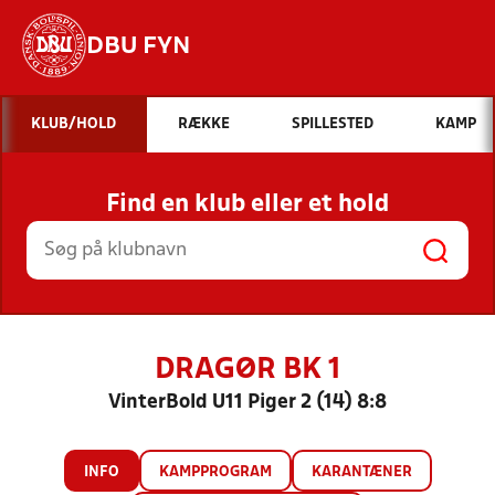
DBU FYN
Hvad vil du søge efter?
KLUB/HOLD
RÆKKE
SPILLESTED
KAMP
INDHOLD OG NYHEDER
Find en klub eller et hold
STILLINGER, RESULTATER, KLUBBER OG
HOLD
DRAGØR BK 1
VinterBold U11 Piger 2 (14) 8:8
INFO
KAMPPROGRAM
KARANTÆNER