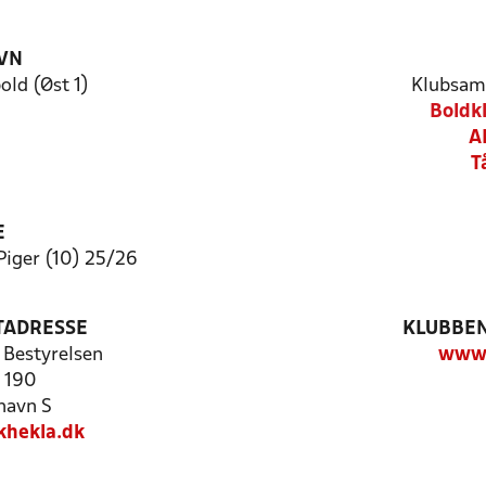
VN
ld (Øst 1)
Klubsam
Boldk
A
T
E
iger (10) 25/26
TADRESSE
KLUBBEN
 Bestyrelsen
www.
j 190
havn S
khekla.dk