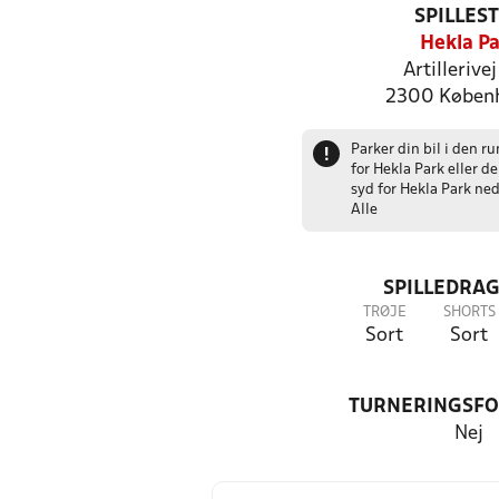
SPILLES
Hekla Pa
Artillerive
2300 Køben
Parker din bil i den r
!
for Hekla Park eller d
syd for Hekla Park ne
Alle
SPILLEDRAG
TRØJE
SHORTS
Sort
Sort
TURNERINGSF
Nej