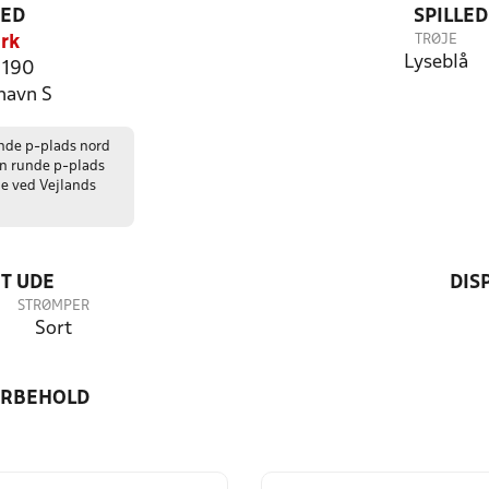
TED
SPILLE
TRØJE
rk
Lyseblå
j 190
havn S
unde p-plads nord
en runde p-plads
de ved Vejlands
T UDE
DIS
STRØMPER
Sort
ORBEHOLD