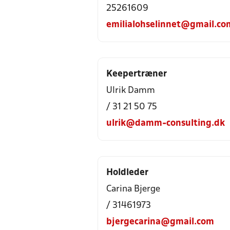
25261609
emilialohselinnet@gmail.co
Keepertræner
Ulrik Damm
/ 31 21 50 75
ulrik@damm-consulting.dk
Holdleder
Carina Bjerge
/ 31461973
bjergecarina@gmail.com