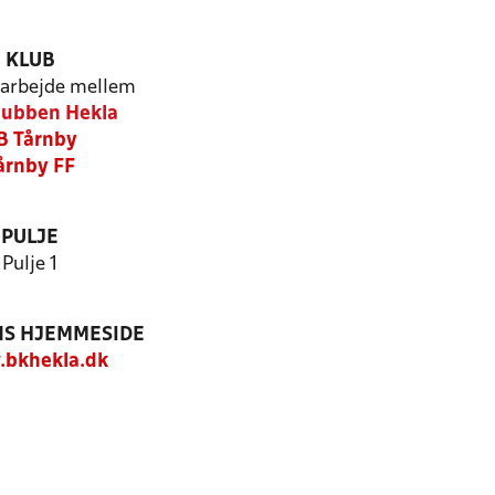
KLUB
arbejde mellem
lubben Hekla
B Tårnby
årnby FF
PULJE
Pulje 1
S HJEMMESIDE
bkhekla.dk