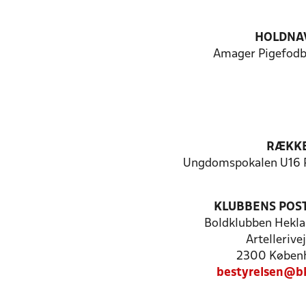
HOLDNA
Amager Pigefodbo
RÆKK
Ungdomspokalen U16 P
KLUBBENS POS
Boldklubben Hekla
Artellerive
2300 Køben
bestyrelsen@b