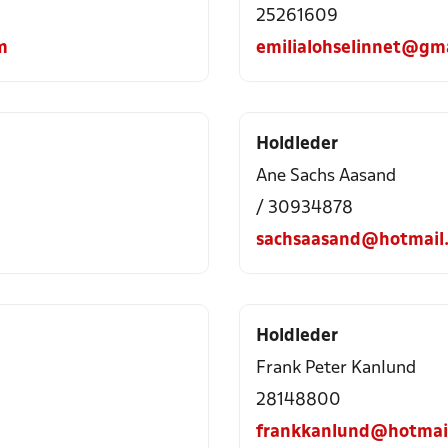
25261609
m
emilialohselinnet@gm
Holdleder
Ane Sachs Aasand
/ 30934878
sachsaasand@hotmail
Holdleder
Frank Peter Kanlund
28148800
frankkanlund@hotmai