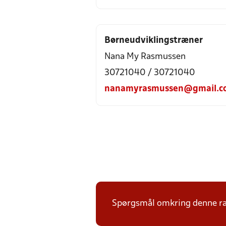
Børneudviklingstræner
Nana My Rasmussen
30721040 / 30721040
nanamyrasmussen@gmail.c
Spørgsmål omkring denne ræk