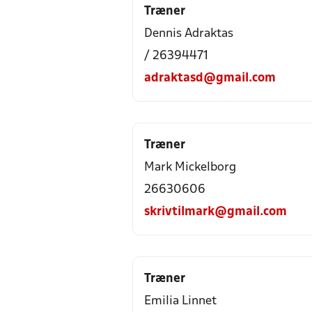
Træner
Dennis Adraktas
/ 26394471
adraktasd@gmail.com
Træner
Mark Mickelborg
26630606
skrivtilmark@gmail.com
Træner
Emilia Linnet