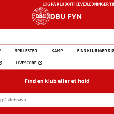
LOG PÅ KLUBOFFICE
VEJLEDNINGER TI
DBU FYN
E
SPILLESTED
KAMP
FIND KLUB NÆR DI
LIVESCORE
Find en klub eller et hold