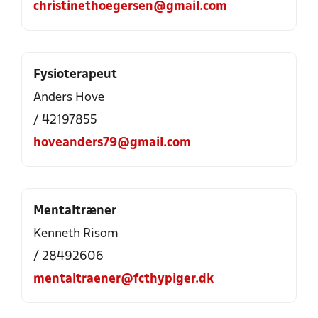
christinethoegersen@gmail.com
Fysioterapeut
Anders Hove
/ 42197855
hoveanders79@gmail.com
Mentaltræner
Kenneth Risom
/ 28492606
mentaltraener@fcthypiger.dk