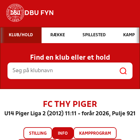
DBU FYN
Hvad vil du søge efter?
KLUB/HOLD
RÆKKE
SPILLESTED
KAMP
INDHOLD OG NYHEDER
Find en klub eller et hold
STILLINGER, RESULTATER, KLUBBER OG
HOLD
FC THY PIGER
U14 Piger Liga 2 (2012) 11:11 - forår 2026, Pulje 921
STILLING
INFO
KAMPPROGRAM