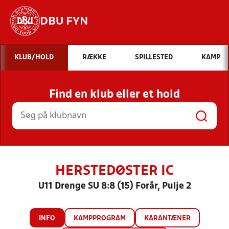
DBU FYN
Hvad vil du søge efter?
KLUB/HOLD
RÆKKE
SPILLESTED
KAMP
INDHOLD OG NYHEDER
Find en klub eller et hold
STILLINGER, RESULTATER, KLUBBER OG
HOLD
HERSTEDØSTER IC
U11 Drenge SU 8:8 (15) Forår, Pulje 2
INFO
KAMPPROGRAM
KARANTÆNER