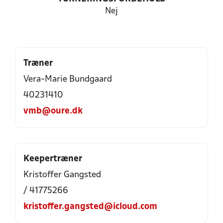
Nej
Træner
Vera-Marie Bundgaard
40231410
vmb@oure.dk
Keepertræner
Kristoffer Gangsted
/ 41775266
kristoffer.gangsted@icloud.com