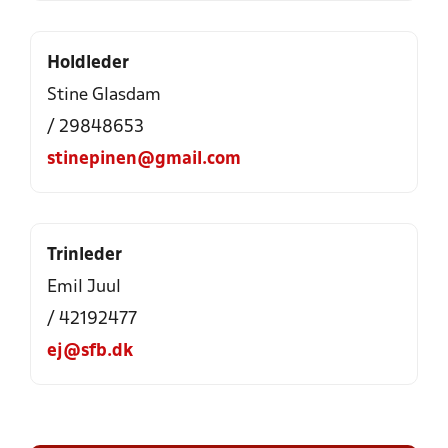
Holdleder
Stine Glasdam
/ 29848653
stinepinen@gmail.com
Trinleder
Emil Juul
/ 42192477
ej@sfb.dk