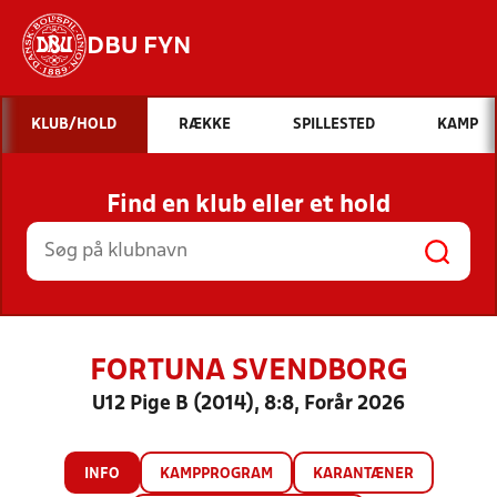
DBU FYN
Hvad vil du søge efter?
KLUB/HOLD
RÆKKE
SPILLESTED
KAMP
INDHOLD OG NYHEDER
Find en klub eller et hold
STILLINGER, RESULTATER, KLUBBER OG
HOLD
FORTUNA SVENDBORG
U12 Pige B (2014), 8:8, Forår 2026
INFO
KAMPPROGRAM
KARANTÆNER