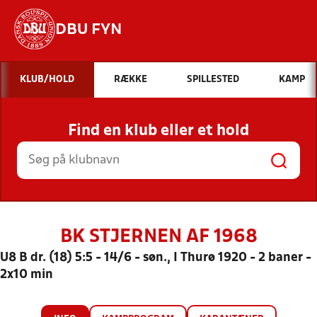
DBU FYN
Hvad vil du søge efter?
KLUB/HOLD
RÆKKE
SPILLESTED
KAMP
INDHOLD OG NYHEDER
Find en klub eller et hold
STILLINGER, RESULTATER, KLUBBER OG
HOLD
BK STJERNEN AF 1968
U8 B dr. (18) 5:5 - 14/6 - søn., I Thurø 1920 - 2 baner -
2x10 min