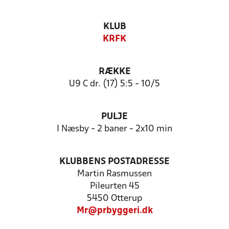
KLUB
KRFK
RÆKKE
U9 C dr. (17) 5:5 - 10/5
PULJE
I Næsby - 2 baner - 2x10 min
KLUBBENS POSTADRESSE
Martin Rasmussen
Pileurten 45
5450 Otterup
Mr@prbyggeri.dk