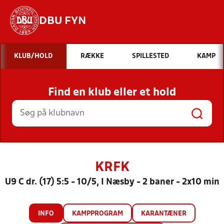
DBU FYN
Hvad vil du søge efter?
KLUB/HOLD
RÆKKE
SPILLESTED
KAMP
INDHOLD OG NYHEDER
Find en klub eller et hold
STILLINGER, RESULTATER, KLUBBER OG
HOLD
KRFK
U9 C dr. (17) 5:5 - 10/5, I Næsby - 2 baner - 2x10 min
INFO
KAMPPROGRAM
KARANTÆNER