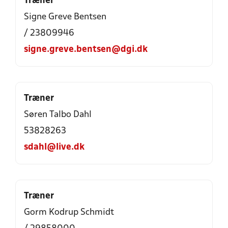
Træner
Signe Greve Bentsen
/ 23809946
signe.greve.bentsen@dgi.dk
Træner
Søren Talbo Dahl
53828263
sdahl@live.dk
Træner
Gorm Kodrup Schmidt