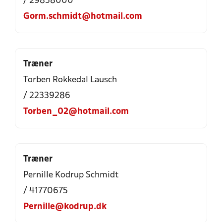
/ 29858000
Gorm.schmidt@hotmail.com
Træner
Torben Rokkedal Lausch
/ 22339286
Torben_02@hotmail.com
Træner
Pernille Kodrup Schmidt
/ 41770675
Pernille@kodrup.dk