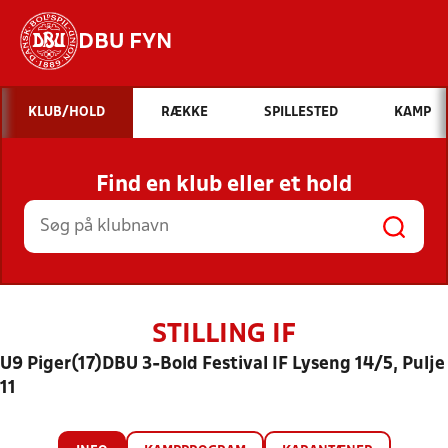
DBU FYN
Hvad vil du søge efter?
KLUB/HOLD
RÆKKE
SPILLESTED
KAMP
INDHOLD OG NYHEDER
Find en klub eller et hold
STILLINGER, RESULTATER, KLUBBER OG
HOLD
STILLING IF
U9 Piger(17)DBU 3-Bold Festival IF Lyseng 14/5, Pulje
11