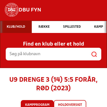
DBU FYN
Hvad vil du søge efter?
KLUB/HOLD
RÆKKE
SPILLESTED
KAMP
INDHOLD OG NYHEDER
Find en klub eller et hold
STILLINGER, RESULTATER, KLUBBER OG
HOLD
U9 DRENGE 3 (14) 5:5 FORÅR,
RØD (2023)
KAMPPROGRAM
HOLDOVERSIGT