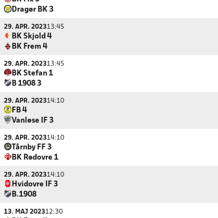
Dragør BK 3
29. APR. 2023
13:45
BK Skjold 4
BK Frem 4
29. APR. 2023
13:45
BK Stefan 1
B 1908 3
29. APR. 2023
14:10
FB 4
Vanløse IF 3
29. APR. 2023
14:10
Tårnby FF 3
BK Rødovre 1
29. APR. 2023
14:10
Hvidovre IF 3
B.1908
13. MAJ 2023
12:30