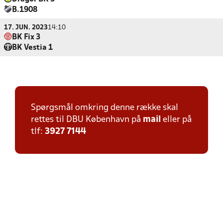
B.1908
17. JUN. 2023
14:10
BK Fix 3
BK Vestia 1
Spørgsmål omkring denne række skal
rettes til DBU København på
mail
eller på
tlf:
3927 7144