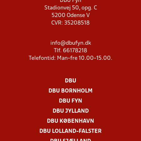
DBU Fyn
Stadionvej 50, opg. C
5200 Odense V
CVR: 35208518
info@dbufyn.dk
Tlf. 66178218
Telefontid: Man-fre 10.00-15.00.
DBU
DBU BORNHOLM
DBU FYN
DBU JYLLAND
DBU KØBENHAVN
DBU LOLLAND-FALSTER