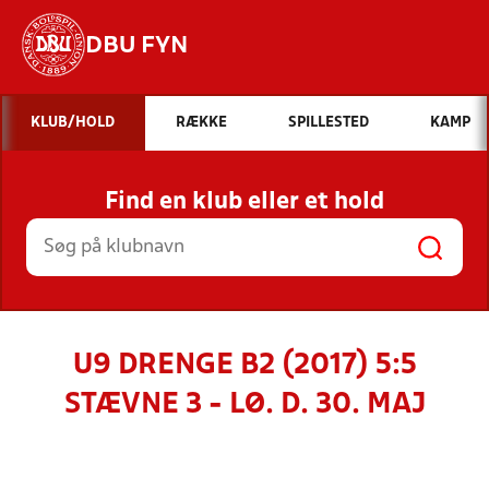
DBU FYN
Hvad vil du søge efter?
KLUB/HOLD
RÆKKE
SPILLESTED
KAMP
INDHOLD OG NYHEDER
Find en klub eller et hold
STILLINGER, RESULTATER, KLUBBER OG
HOLD
U9 DRENGE B2 (2017) 5:5
STÆVNE 3 - LØ. D. 30. MAJ