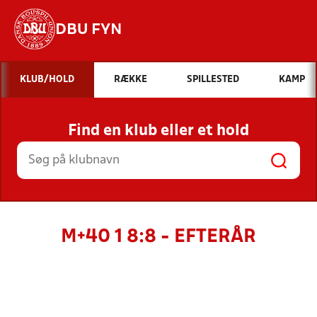
DBU FYN
Hvad vil du søge efter?
KLUB/HOLD
RÆKKE
SPILLESTED
KAMP
INDHOLD OG NYHEDER
Find en klub eller et hold
STILLINGER, RESULTATER, KLUBBER OG
HOLD
M+40 1 8:8 - EFTERÅR