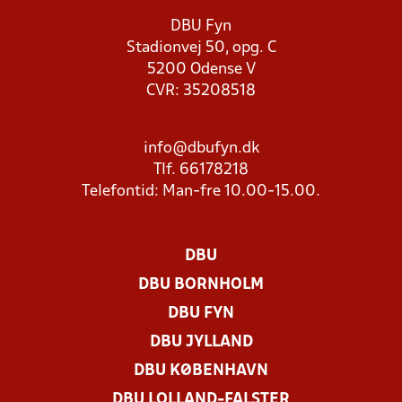
DBU Fyn
Stadionvej 50, opg. C
5200 Odense V
CVR: 35208518
info@dbufyn.dk
Tlf. 66178218
Telefontid: Man-fre 10.00-15.00.
DBU
DBU BORNHOLM
DBU FYN
DBU JYLLAND
DBU KØBENHAVN
DBU LOLLAND-FALSTER