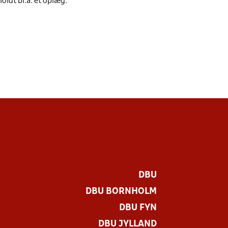
oldt bl.a. et oplæg.
DBU
DBU BORNHOLM
DBU FYN
DBU JYLLAND