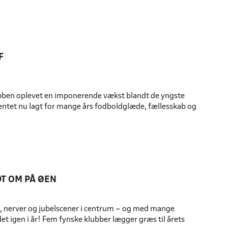
F
klubben oplevet en imponerende vækst blandt de yngste
ntet nu lagt for mange års fodboldglæde, fællesskab og
T OM PÅ ØEN
a, nerver og jubelscener i centrum – og med mange
 det igen i år! Fem fynske klubber lægger græs til årets