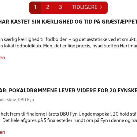
1
2
3
TIDLIGERE
HAR KASTET SIN KÆRLIGHED OG TID PÅ GRÆSTÆPPET 
n særlig kærlighed til fodbolden – og det æstetiske ved et smukt, g
n lokal fodboldklub. Men, det er lige præcis, hvad Steffen Hartmann 
en
AR: POKALDRØMMENE LEVER VIDERE FOR 20 FYNSK
ade Skov, DBU Fyn
t helt frem til finalerne i årets DBU Fyn Ungdomspokal. 20 hold st
 Det hele afgøres på 5 finalesteder rundt om på Fyn i denne og næs
en