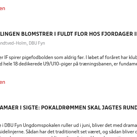
en
LINGEN BLOMSTRER I FULDT FLOR HOS FJORDAGER I
andtved-Holm, DBU Fyn
r IF spirer pigefodbolden som aldrig før. I løbet af foråret har 
ed hele 18 dedikerede U9/U10-piger på træningsbanen, er fundame
en
AMAER I SIGTE: POKALDRØMMEN SKAL JAGTES RUND
e i DBU Fyn Ungdomspokalen ruller ud i juni, bliver det med dram
sidelinjerne. Sådan har det traditionelt set været, og sådan bliver