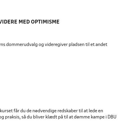
VIDERE MED OPTIMISME
yns dommerudvalg og videregiver pladsen til et andet
rset får du de nødvendige redskaber til at lede en
g praksis, så du bliver klædt på til at dømme kampe i DBU