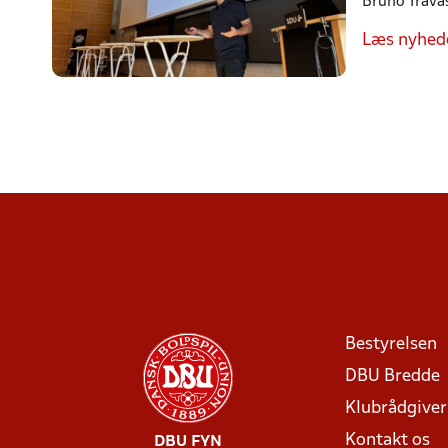
Bruno Travas
Læs nyhed
Bestyrelsen
DBU Bredde
Klubrådgive
Kontakt os
DBU FYN