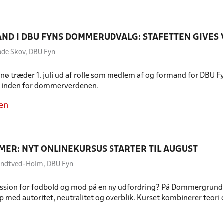
ND I DBU FYNS DOMMERUDVALG: STAFETTEN GIVES 
ade Skov, DBU Fyn
nø træder 1. juli ud af rolle som medlem af og formand for DBU F
t inden for dommerverdenen.
en
MER: NYT ONLINEKURSUS STARTER TIL AUGUST
andtved-Holm, DBU Fyn
ssion for fodbold og mod på en ny udfordring? På Dommergrundku
med autoritet, neutralitet og overblik. Kurset kombinerer teori o
.