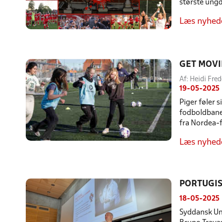
største ung
Læs nyhed
GET MOVI
Af: Heidi Fre
19-05-2025
Piger føler s
fodboldbanen
fra Nordea-f
Læs nyhed
PORTUGIS
18-05-2025
Syddansk Uni