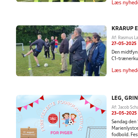
Læs nyhed
KRARUP E
Af: Rasmus L
27-05-2025
Den midtfyns
C1-trænerkur
Læs nyhed
LEG, GRI
Af: Jacob Sch
23-05-2025
Søndag den 1
Marienlystce
fodbold. Fes