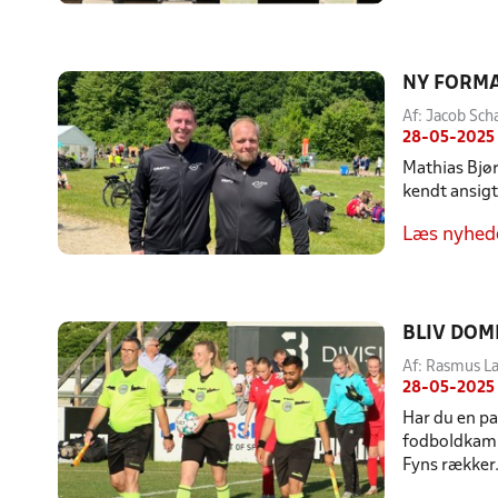
NY FORMA
Af: Jacob Sch
28-05-2025
Mathias Bjør
kendt ansig
Læs nyhed
BLIV DOM
Af: Rasmus L
28-05-2025
Har du en pa
fodboldkamp 
Fyns rækker