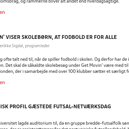
domsbrag, og rammerne bliver alt andet end hverdagsagtige.
en
N’ VISER SKOLEBØRN, AT FODBOLD ER FOR ALLE
derikke Sigdal, programleder
ig ofte talt ned til, når de spiller fodbold i skolen. Og derfor har de 
. Det skal de såkaldte skolebesøg under Get Movin’ være med til 
onden, der i samarbejde med over 100 klubber sætter et særligt f
en
ISK PROFIL GÆSTEDE FUTSAL-NETVÆRKSDAG
versitet lagde auditorium til, da en gruppe bredde-futsalfolk søn