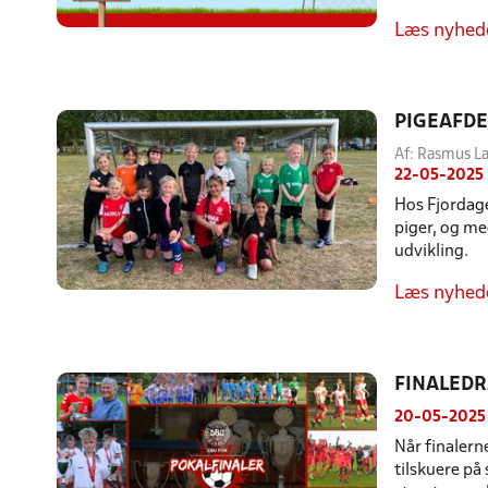
Læs nyhed
PIGEAFDE
Af: Rasmus L
22-05-2025
Hos Fjordage
piger, og m
udvikling.
Læs nyhed
FINALEDR
20-05-2025
Når finalern
tilskuere på 