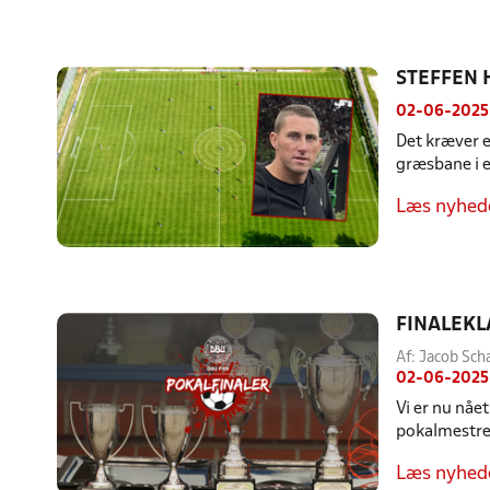
STEFFEN 
02-06-2025
Det kræver e
græsbane i e
Læs nyhed
FINALEKL
Af: Jacob Sch
02-06-2025
Vi er nu nåe
pokalmestre.
Læs nyhed