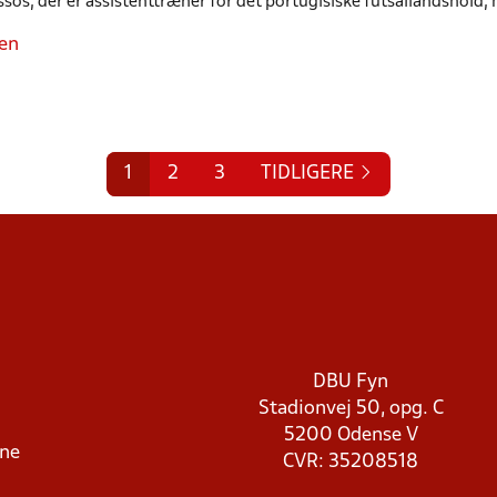
sos, der er assistenttræner for det portugisiske futsallandshold, h
en
1
2
3
TIDLIGERE
DBU Fyn
Stadionvej 50, opg. C
5200 Odense V
rne
CVR: 35208518