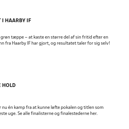
I HAARBY IF
røn tæppe – at kaste en større del af sin fritid efter en
fra Haarby IF har gjort, og resultatet taler for sig selv!
E HOLD
år nu én kamp fra at kunne løfte pokalen og titlen som
te uge. Se alle finalisterne og finalestederne her.