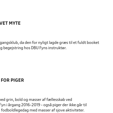
IVET MYTE
ngsklub, da den for nyligt lagde græs til et fuldt booket
g begejstring hos DBU Fyns instruktør.
 FOR PIGER
med grin, bold og masser af fællesskab ved
Fyn i årgang 2016-2019 - også piger der ikke går til
n fodboldlegedag med masser af sjove aktiviteter.