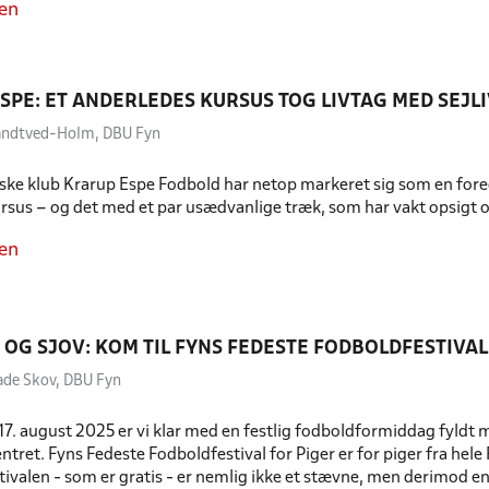
en
SPE: ET ANDERLEDES KURSUS TOG LIVTAG MED SEJL
andtved-Holm, DBU Fyn
ke klub Krarup Espe Fodbold har netop markeret sig som en forega
sus – og det med et par usædvanlige træk, som har vakt opsigt o
en
N OG SJOV: KOM TIL FYNS FEDESTE FODBOLDFESTIVAL
ade Skov, DBU Fyn
7. august 2025 er vi klar med en festlig fodboldformiddag fyldt 
ntret. Fyns Fedeste Fodboldfestival for Piger er for piger fra hele 
tivalen - som er gratis - er nemlig ikke et stævne, men derimod e