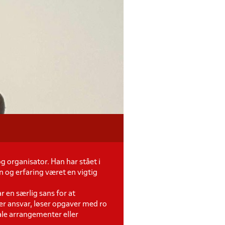
 organisator. Han har stået i
n og erfaring været en vigtig
r en særlig sans for at
ager ansvar, løser opgaver med ro
iale arrangementer eller