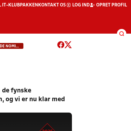
L IT-KLUBPAKKEN
KONTAKT OS
LOG IND
OPRET PROFIL
ÅRETS FYNSKE FODBOLDLEDER: DE NOMINEREDE ER...
i de fynske
, og vi er nu klar med