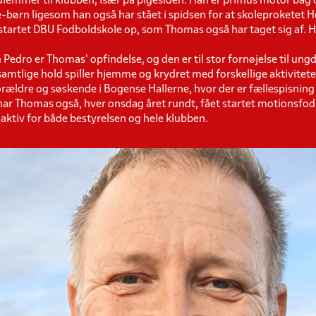
emmer til klubben, især på pigesiden. Han er primus motor bag 
-børn ligesom han også har stået i spidsen for at skoleproketet
 startet DBU Fodboldskole op, som Thomas også har taget sig af. 
edro er Thomas' opfindelse, og den er til stor fornøjelse til un
mtlige hold spiller hjemme og krydret med forskellige aktivitete
rældre og søskende i Bogense Hallerne, hvor der er fællespisning 
ar Thomas også, hver onsdag året rundt, fået startet motionsfo
sk aktiv for både bestyrelsen og hele klubben.