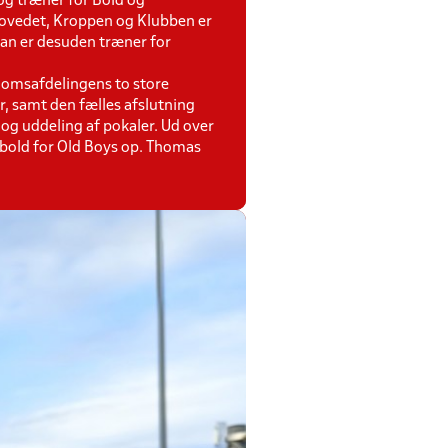
og træner for Bold og
 Hovedet, Kroppen og Klubben er
Han er desuden træner for
gdomsafdelingens to store
r, samt den fælles afslutning
og uddeling af pokaler. Ud over
dbold for Old Boys op. Thomas