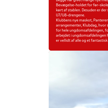
begge har givet mange nye medl
Bevægelse-holdet for før-skole
kørt af stablen. Desuden er der
U7/U8-drengene.
Klubbens nye maskot, Panteren P
arrangementer, Klubdag, hvor sa
for hele ungdomsafdelingen, fo
arbejdet i ungdomsafdelingen h
er vellidt af alle og et fantasti