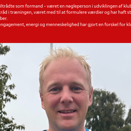
tiltrådte som formand - været en nøgleperson i udviklingen af klu
d tråd i træningen, været med til at formulere værdier og har haft 
ber.
 engagement, energi og menneskelighed har gjort en forskel for k