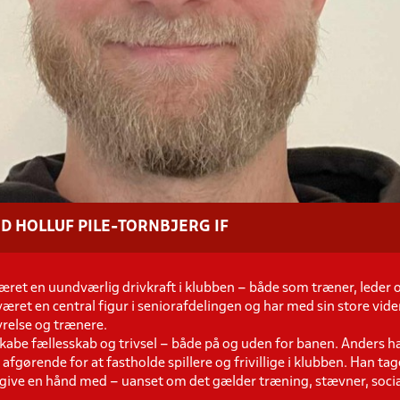
 HOLLUF PILE-TORNBJERG IF
et en uundværlig drivkraft i klubben – både som træner, leder og
ret en central figur i seniorafdelingen og har med sin store vide
yrelse og trænere.
 skabe fællesskab og trivsel – både på og uden for banen. Anders ha
 afgørende for at fastholde spillere og frivillige i klubben. Han t
l at give en hånd med – uanset om det gælder træning, stævner, soc