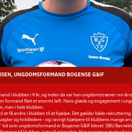
NSEN, UNGDOMSFORMAND BOGENSE G&IF
d i klubben i 4 år, og inden da var han ungdomstræner i en år
om formand fået et enormt løft. Hans glæde og engagement i ung
, men i hele klubben.
l at få andre i klubben til at hjælpe. Det gælder både rekrutterin
agter og holdledere - og i øvrigt hjælpere til klubbens mange ar
s' tid som ungdomsformand er Bogense G&IF blevet DBU Børneklu