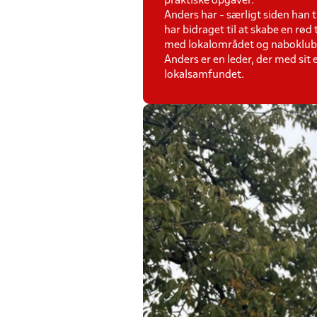
praktiske opgaver.
Anders har - særligt siden han 
har bidraget til at skabe en rø
med lokalområdet og naboklub
Anders er en leder, der med sit
lokalsamfundet.