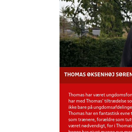
THOMAS ØKSENHØJ SØRE
Thomas har været ungdomsfoman
har med Thomas' tiltrædelse s
ikke bare på ungdomsafdelingen
Thomas har en fantastisk evne ti
som trænere, forældre som tutv
været nødvendigt, for i Thoma