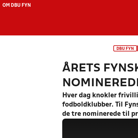
OM DBU FYN
DBU FYN
ÅRETS FYNS
NOMINEREDE 
Hver dag knokler frivil
fodboldklubber. Til Fyn
de tre nominerede til p