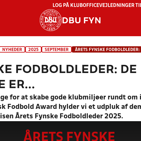
LOG PÅ KLUBOFFICE
VEJLEDNINGER TI
DBU FYN
NYHEDER
2025
SEPTEMBER
KE FODBOLDLEDER: DE
ER...
lige for at skabe gode klubmiljøer rundt om 
sk Fodbold Award hylder vi et udpluk af dem
risen Årets Fynske Fodboldleder 2025.