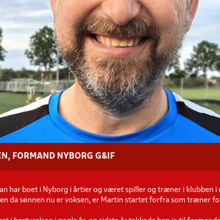
EN, FORMAND NYBORG G&IF
n har boet i Nyborg i årtier og været spiller og træner i klubben i
men da sønnen nu er voksen, er Martin startet forfra som træner fo