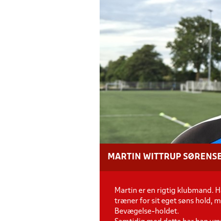
MARTIN WITTRUP SØRENS
Martin er en rigtig klubmand. Ha
træner for sit eget søns hold, 
Bevægelse-holdet.