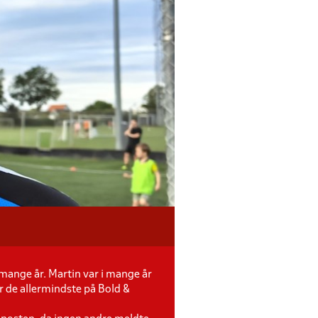
 mange år. Martin var i mange år
r de allermindste på Bold &