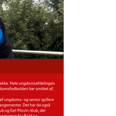
række. Hele ungdomsafdelingen
domsfodbolden har smittet af,
g af ungdoms- og senior spillere
rangementer. Det har da også
b og Get Movin-klub, der