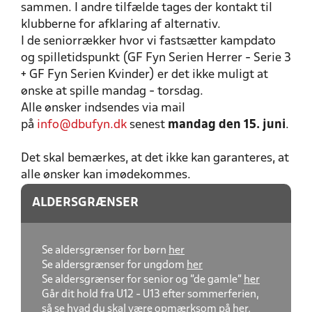
sammen. I andre tilfælde tages der kontakt til
klubberne for afklaring af alternativ.
I de seniorrækker hvor vi fastsætter kampdato
og spilletidspunkt (GF Fyn Serien Herrer - Serie 3
+ GF Fyn Serien Kvinder) er det ikke muligt at
ønske at spille mandag - torsdag.
Alle ønsker indsendes via mail
på
info@dbufyn.dk
senest
mandag den 15. juni
.
Det skal bemærkes, at det ikke kan garanteres, at
alle ønsker kan imødekommes.
ALDERSGRÆNSER
Se aldersgrænser for børn
her
Se aldersgrænser for ungdom
her
Se aldersgrænser for senior og "de gamle"
her
Går dit hold fra U12 - U13 efter sommerferien,
så se hvad du skal være opmærksom på
her
.