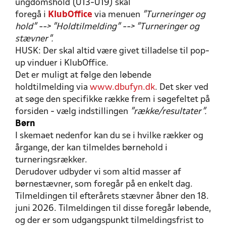
ungdomshold (U13-U19) skal
foregå i
KlubOffice
via menuen
"Turneringer og
hold" --> "Holdtilmelding" --> "Turneringer og
stævner".
HUSK: Der skal altid være givet tilladelse til pop-
up vinduer i KlubOffice.
Det er muligt at følge den løbende
holdtilmelding via
www.dbufyn.dk
. Det sker ved
at søge den specifikke række frem i søgefeltet på
forsiden - vælg indstillingen
"række/resultater".
Børn
I skemaet nedenfor kan du se i hvilke rækker og
årgange, der kan tilmeldes børnehold i
turneringsrækker.
Derudover udbyder vi som altid masser af
børnestævner, som foregår på en enkelt dag.
Tilmeldingen til efterårets stævner åbner den 18.
juni 2026. Tilmeldingen til disse foregår løbende,
og der er som udgangspunkt tilmeldingsfrist to