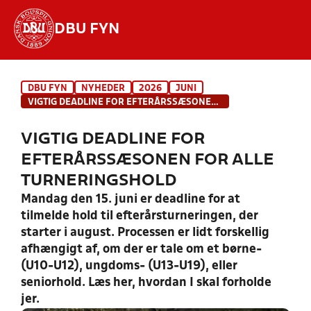
DBU FYN
Hvad vil du søge efter?
DBU FYN
NYHEDER
2026
JUNI
INDHOLD OG NYHEDER
VIGTIG DEADLINE FOR EFTERÅRSSÆSONEN FOR ALLE TURNERINGSHOLD
STILLINGER, RESULTATER, KLUBBER OG
VIGTIG DEADLINE FOR
HOLD
EFTERÅRSSÆSONEN FOR ALLE
TURNERINGSHOLD
Mandag den 15. juni er deadline for at
tilmelde hold til efterårsturneringen, der
starter i august. Processen er lidt forskellig
afhængigt af, om der er tale om et børne-
(U10-U12), ungdoms- (U13-U19), eller
seniorhold. Læs her, hvordan I skal forholde
jer.