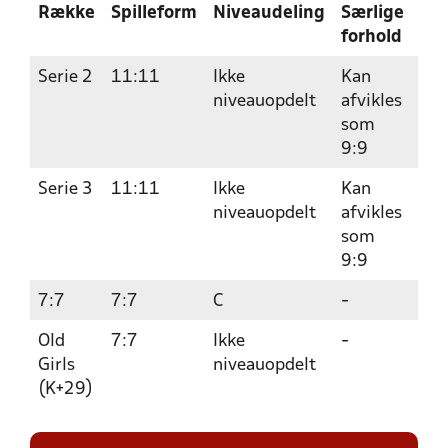
Række
Spilleform
Niveaudeling
Særlige
Fri
forhold
Serie 2
11:11
Ikke
Kan
15
niveauopdelt
afvikles
som
9:9
Serie 3
11:11
Ikke
Kan
15
niveauopdelt
afvikles
som
9:9
7:7
7:7
C
-
15
Old
7:7
Ikke
-
15
Girls
niveauopdelt
(K+29)