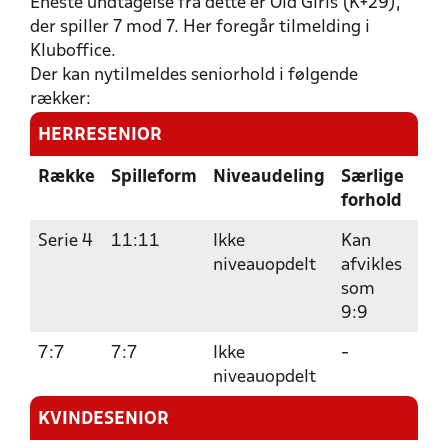
Eneste undtagelse fra dette er Old Girls (K+29),
der spiller 7 mod 7. Her foregår tilmelding i
Kluboffice.
Der kan nytilmeldes seniorhold i følgende
rækker:
HERRESENIOR
Række
Spilleform
Niveaudeling
Særlige
Fri
forhold
Serie 4
11:11
Ikke
Kan
15
niveauopdelt
afvikles
som
9:9
7:7
7:7
Ikke
-
15
niveauopdelt
KVINDESENIOR