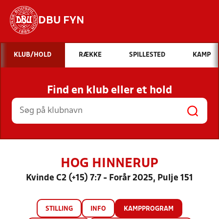
DBU FYN
Hvad vil du søge efter?
KLUB/HOLD
RÆKKE
SPILLESTED
KAMP
INDHOLD OG NYHEDER
Find en klub eller et hold
STILLINGER, RESULTATER, KLUBBER OG
HOLD
HOG HINNERUP
Kvinde C2 (+15) 7:7 - Forår 2025, Pulje 151
STILLING
INFO
KAMPPROGRAM