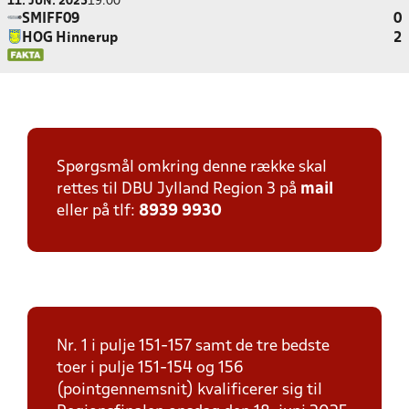
11. JUN. 2025
19:00
SMIFF09
0
HOG Hinnerup
2
Spørgsmål omkring denne række skal
rettes til DBU Jylland Region 3 på
mail
eller på tlf:
8939 9930
Nr. 1 i pulje 151-157 samt de tre bedste
toer i pulje 151-154 og 156
(pointgennemsnit) kvalificerer sig til