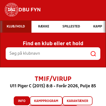
DBU FYN
Hvad vil du søge efter?
KLUB/HOLD
RÆKKE
SPILLESTED
KAMP
INDHOLD OG NYHEDER
Find en klub eller et hold
STILLINGER, RESULTATER, KLUBBER OG
HOLD
TMIF/VIRUP
U11 Piger C (2015) 8:8 - Forår 2026, Pulje 85
INFO
KAMPPROGRAM
KARANTÆNER