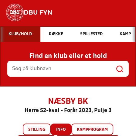
DBU FYN
Hvad vil du søge efter?
KLUB/HOLD
RÆKKE
SPILLESTED
KAMP
INDHOLD OG NYHEDER
Find en klub eller et hold
STILLINGER, RESULTATER, KLUBBER OG
HOLD
NÆSBY BK
Herre S2-kval - Forår 2023, Pulje 3
STILLING
INFO
KAMPPROGRAM