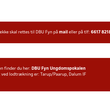
ke skal rettes til DBU Fyn på
mail
eller på tlf:
6617 821
n finder du her:
DBU Fyn Ungdomspokalen
t ved lodtrækning er: Tarup/Paarup, Dalum IF