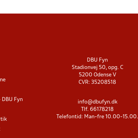
DBU Fyn
Stadionvej 50, opg. C
5200 Odense V
rne
CVR: 35208518
- DBU Fyn
info@dbufyn.dk
Tlf. 66178218
Telefontid: Man-fre 10.00-15.00
tik
k