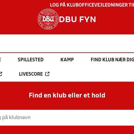
LOG PÅ KLUBOFFICE
VEJLEDNINGER TI
DBU FYN
E
SPILLESTED
KAMP
FIND KLUB NÆR DI
LIVESCORE
Find en klub eller et hold