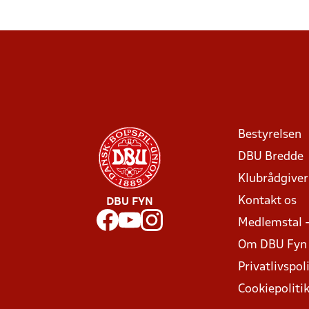
Bestyrelsen
DBU Bredde
Klubrådgive
Kontakt os
DBU FYN
Medlemstal 
Om DBU Fyn
Privatlivspoli
Cookiepoliti