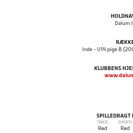
HOLDNA
Dalum I
RÆKK
Inde - U14 pige B (20
KLUBBENS HJ
www.dalum
SPILLEDRAGT
TRØJE
SHORTS
Rød
Rød