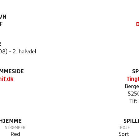
VN
F
D
E
08) - 2. halvdel
EMMESIDE
SP
if.dk
Ting
Berge
5250
Tlf
 HJEMME
SPIL
STRØMPER
TRØJE
Rød
Sort