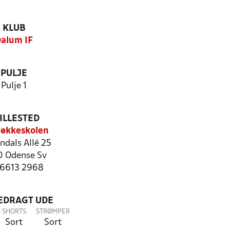
KLUB
alum IF
PULJE
Pulje 1
ILLESTED
løkkeskolen
ndals Allé 25
 Odense Sv
: 6613 2968
LEDRAGT UDE
SHORTS
STRØMPER
Sort
Sort