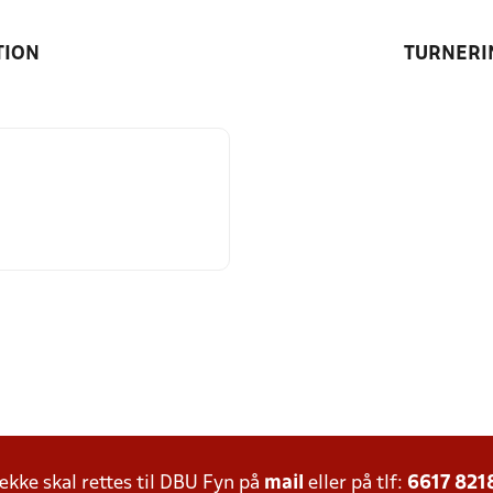
TION
TURNERI
ke skal rettes til DBU Fyn på
mail
eller på tlf:
6617 821