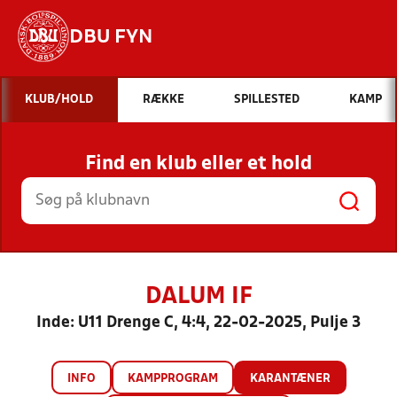
DBU FYN
Hvad vil du søge efter?
KLUB/HOLD
RÆKKE
SPILLESTED
KAMP
INDHOLD OG NYHEDER
Find en klub eller et hold
STILLINGER, RESULTATER, KLUBBER OG
HOLD
DALUM IF
Inde: U11 Drenge C, 4:4, 22-02-2025, Pulje 3
INFO
KAMPPROGRAM
KARANTÆNER