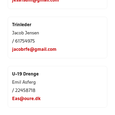
jessrisum@gmail.com
Trinleder
Jacob Jensen
/ 61754975
jacobrfe@gmail.com
U-19 Drenge
Emil Asferg
/ 22458718
Eas@oure.dk