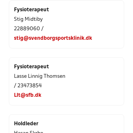
Fysioterapeut
Stig Midtiby
22889060 /
stig@svendborgsportsklinik.dk
Fysioterapeut
Lasse Linnig Thomsen
/ 23473854
Llt@sfb.dk
Holdleder