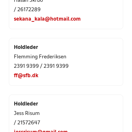
Hasan Skrbo
/ 26172289
sekana_kala@hotmail.com
Holdleder
Flemming Frederiksen
2391 9399 / 2391 9399
ff@sfb.dk
Holdleder
Jess Risum
/ 21572647