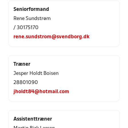
Seniorformand
Rene Sundstrøm
/ 30175170
rene.sundstrom@svendborg.dk
Træner
Jesper Holdt Boisen
28801090
jholdt84@hotmail.com
Assistenttræner