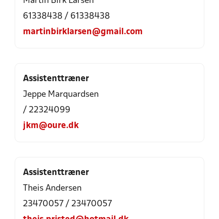
Martin Birk Larsen
61338438 / 61338438
martinbirklarsen@gmail.com
Assistenttræner
Jeppe Marquardsen
/ 22324099
jkm@oure.dk
Assistenttræner
Theis Andersen
23470057 / 23470057