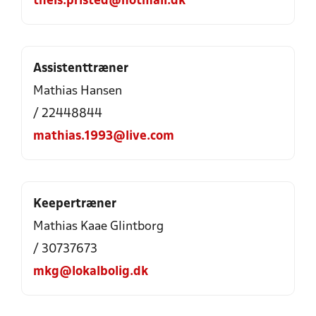
theis.pristed@hotmail.dk
Assistenttræner
Mathias Hansen
/ 22448844
mathias.1993@live.com
Keepertræner
Mathias Kaae Glintborg
/ 30737673
mkg@lokalbolig.dk