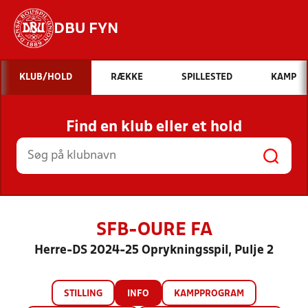
DBU FYN
Hvad vil du søge efter?
KLUB/HOLD
RÆKKE
SPILLESTED
KAMP
INDHOLD OG NYHEDER
Find en klub eller et hold
STILLINGER, RESULTATER, KLUBBER OG
HOLD
SFB-OURE FA
Herre-DS 2024-25 Oprykningsspil, Pulje 2
STILLING
INFO
KAMPPROGRAM