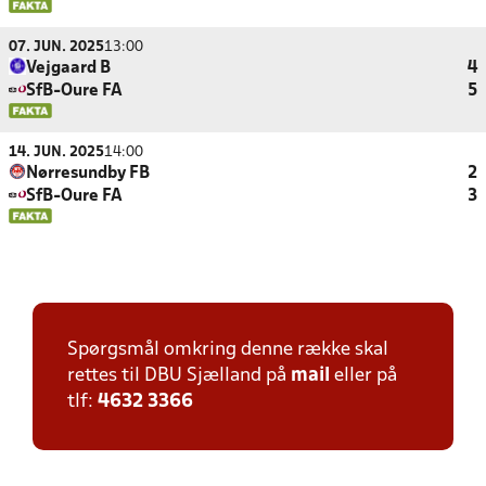
07. JUN. 2025
13:00
Vejgaard B
4
SfB-Oure FA
5
14. JUN. 2025
14:00
Nørresundby FB
2
SfB-Oure FA
3
Spørgsmål omkring denne række skal
rettes til DBU Sjælland på
mail
eller på
tlf:
4632 3366