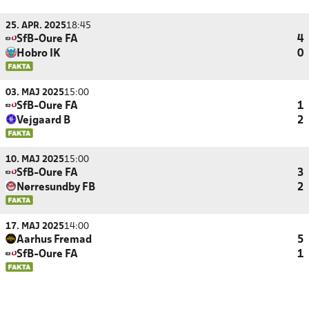
25. APR. 2025
18:45
SfB-Oure FA
4
Hobro IK
0
03. MAJ 2025
15:00
SfB-Oure FA
1
Vejgaard B
2
10. MAJ 2025
15:00
SfB-Oure FA
3
Nørresundby FB
2
17. MAJ 2025
14:00
Aarhus Fremad
5
SfB-Oure FA
1