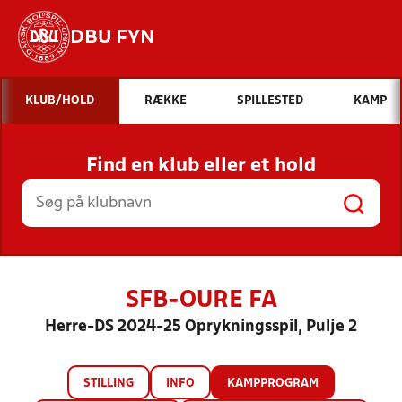
DBU FYN
Hvad vil du søge efter?
KLUB/HOLD
RÆKKE
SPILLESTED
KAMP
INDHOLD OG NYHEDER
Find en klub eller et hold
STILLINGER, RESULTATER, KLUBBER OG
HOLD
SFB-OURE FA
Herre-DS 2024-25 Oprykningsspil, Pulje 2
STILLING
INFO
KAMPPROGRAM