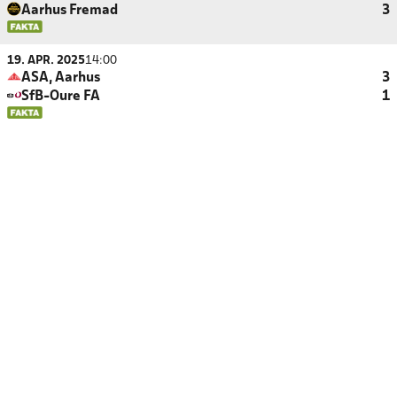
Aarhus Fremad
3
19. APR. 2025
14:00
ASA, Aarhus
3
SfB-Oure FA
1