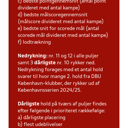
c) bedste pointgennemsnit (antal point
divideret med antal kampe)
d) bedste målscoregennemsnit
(målscore divideret med antal kampe)
e) bedste snit for scorede mål (antal
scorede mål divideret med antal kampe)
f) lodtrækning
Nedrykning:
nr. 11 og 12 i alle puljer
samt 3
dårligste
nr. 10 rykker ned.
Nedrykning forøges med et antal hold
svarer til hvor mange 2. hold fra DBU
København-klubber, der rykker ud af
Københavnsserien 2024/25.
Dårligste
hold på tværs af puljer findes
efter følgende i prioriteret rækkefølge:
a) dårligste placering
b) flest udeblivelser