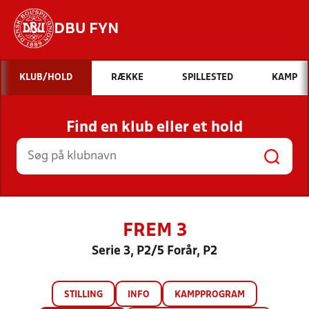
DBU FYN
Hvad vil du søge efter?
KLUB/HOLD
RÆKKE
SPILLESTED
KAMP
INDHOLD OG NYHEDER
Find en klub eller et hold
STILLINGER, RESULTATER, KLUBBER OG
HOLD
FREM 3
Serie 3, P2/5 Forår, P2
STILLING
INFO
KAMPPROGRAM