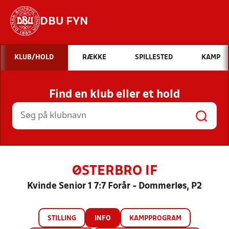
DBU FYN
Hvad vil du søge efter?
KLUB/HOLD
RÆKKE
SPILLESTED
KAMP
INDHOLD OG NYHEDER
Find en klub eller et hold
STILLINGER, RESULTATER, KLUBBER OG
HOLD
ØSTERBRO IF
Kvinde Senior 1 7:7 Forår - Dommerløs, P2
STILLING
INFO
KAMPPROGRAM