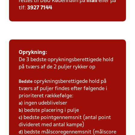
rettes til DBU København på
mail
eller på
tlf:
3927 7144
Oprykning:
De 3 bedste oprykningsberettigede hold
på tværs af de 2 puljer rykker op
oprykningsberettigede hold på
Bedste
tværs af puljer findes efter følgende i
prioriteret rækkefølge:
ingen udeblivelser
a)
bedste placering i pulje
b)
bedste pointgennemsnit (antal point
c)
divideret med antal kampe)
bedste målscoregennemsnit (målscore
d)