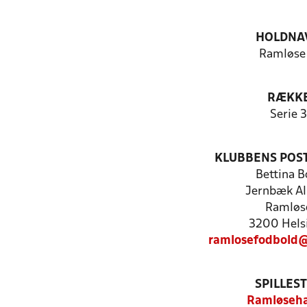
HOLDNA
Ramløse 
RÆKK
Serie 3
KLUBBENS POS
Bettina B
Jernbæk Al
Ramløs
3200 Hels
ramlosefodbold
SPILLES
Ramløseha