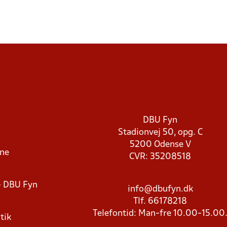
DBU Fyn
Stadionvej 50, opg. C
5200 Odense V
rne
CVR: 35208518
- DBU Fyn
info@dbufyn.dk
Tlf. 66178218
Telefontid: Man-fre 10.00-15.00
tik