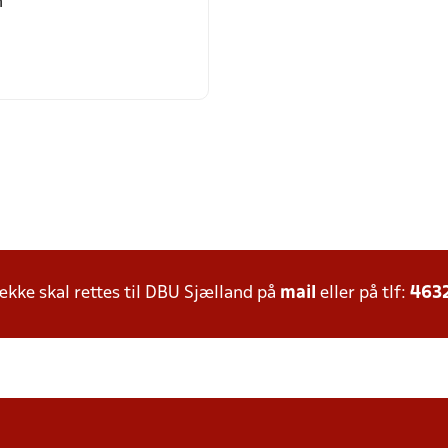
n
ke skal rettes til DBU Sjælland på
mail
eller på tlf:
463