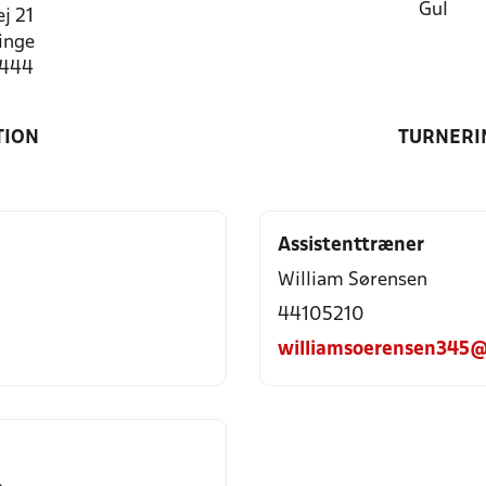
Gul
j 21
inge
2444
TION
TURNERI
Assistenttræner
William Sørensen
44105210
williamsoerensen345