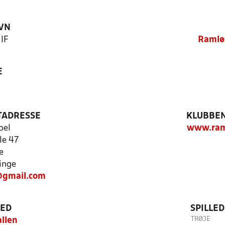
VN
IF
Ramløs
E
TADRESSE
KLUBBEN
oel
www.ram
le 47
e
inge
@gmail.com
TED
SPILLE
TRØJE
llen