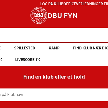
LOG PÅ KLUBOFFICE
VEJLEDNINGER TI
DBU FYN
E
SPILLESTED
KAMP
FIND KLUB NÆR DI
LIVESCORE
Find en klub eller et hold