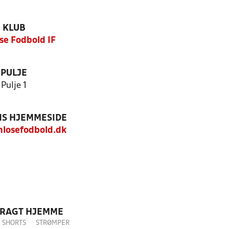
KLUB
e Fodbold IF
PULJE
Pulje 1
S HJEMMESIDE
losefodbold.dk
DRAGT HJEMME
SHORTS
STRØMPER