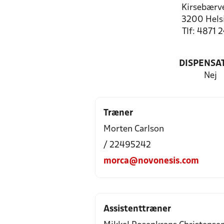
Kirsebærve
3200 Hels
Tlf: 4871 
DISPENSA
Nej
Træner
Morten Carlson
/ 22495242
morca@novonesis.com
Assistenttræner