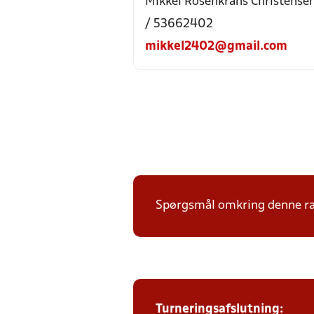
Mikkel Rosenkrans Christense
/ 53662402
mikkel2402@gmail.com
Spørgsmål omkring denne ræk
Turneringsafslutning: