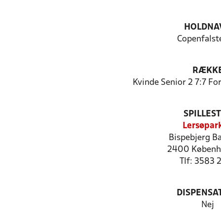
HOLDNA
Copenfalst
RÆKK
Kvinde Senior 2 7:7 F
SPILLES
Lersøpar
Bispebjerg B
2400 Københ
Tlf: 3583 
DISPENSA
Nej