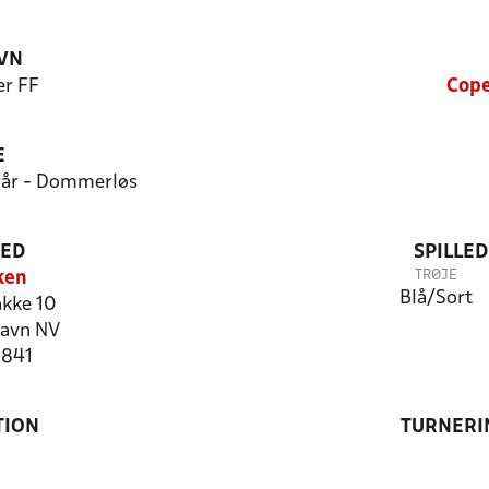
VN
er FF
Cope
E
orår - Dommerløs
TED
SPILLE
TRØJE
ken
Blå/Sort
akke 10
avn NV
2841
TION
TURNERI