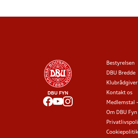
Bestyrelsen
DBU Bredde
Klubrådgive
Kontakt os
DBU FYN
Medlemstal 
Om DBU Fyn
Privatlivspoli
Cookiepoliti