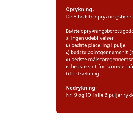
Oprykning:
De 6 bedste oprykningsberett
oprykningsberettigede 
Bedste
ingen udeblivelser
a)
bedste placering i pulje
b)
bedste pointgennemsnit (a
c)
bedste målscoregennemsni
d)
bedste snit for scorede må
e)
lodtrækning.
f)
Nedrykning:
Nr. 9 og 10 i alle 3 puljer ryk