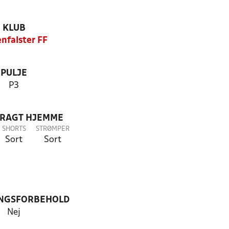
KLUB
nfalster FF
PULJE
P3
DRAGT HJEMME
SHORTS
STRØMPER
Sort
Sort
NGSFORBEHOLD
Nej