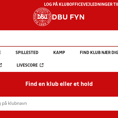
LOG PÅ KLUBOFFICE
VEJLEDNINGER TI
DBU FYN
E
SPILLESTED
KAMP
FIND KLUB NÆR DI
LIVESCORE
Find en klub eller et hold