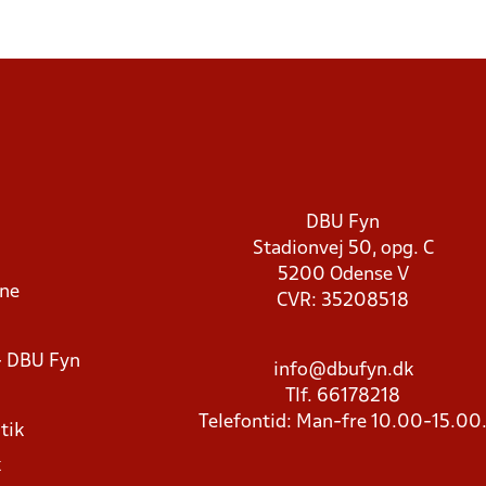
DBU Fyn
Stadionvej 50, opg. C
5200 Odense V
rne
CVR: 35208518
- DBU Fyn
info@dbufyn.dk
Tlf. 66178218
Telefontid: Man-fre 10.00-15.00
tik
k