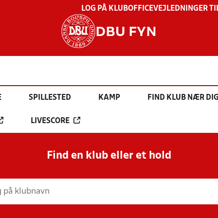
LOG PÅ KLUBOFFICE
VEJLEDNINGER TI
DBU FYN
E
SPILLESTED
KAMP
FIND KLUB NÆR DI
LIVESCORE
Find en klub eller et hold