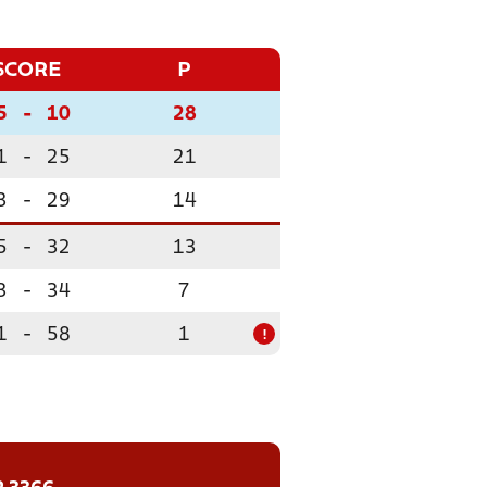
SCORE
P
5
-
10
28
1
-
25
21
3
-
29
14
5
-
32
13
3
-
34
7
1
-
58
1
!