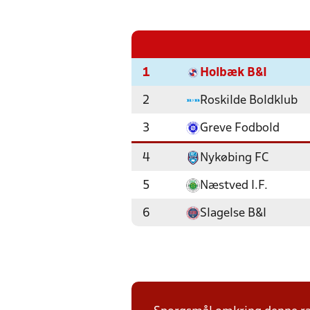
1
Holbæk B&I
2
Roskilde Boldklub
3
Greve Fodbold
4
Nykøbing FC
5
Næstved I.F.
6
Slagelse B&I