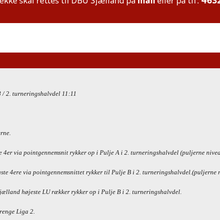
ke skal rettes til DBU Sjælland på
mail
eller på tlf:
463
 / 2. turneringshalvdel 11:11
rne.
4er via pointgennemsnit rykker op i Pulje A i 2. turneringshalvdel (puljerne nive
te 4ere via pointgennemsnittet rykker til Pulje B i 2. turneringshalvdel.(puljerne
and højeste LU rækker rykker op i Pulje B i 2. turneringshalvdel.
renge Liga 2.