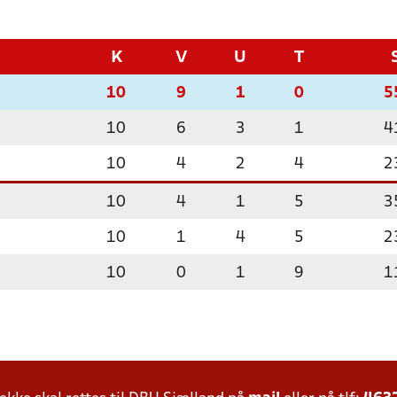
K
V
U
T
10
9
1
0
5
10
6
3
1
4
10
4
2
4
2
10
4
1
5
3
10
1
4
5
2
10
0
1
9
1