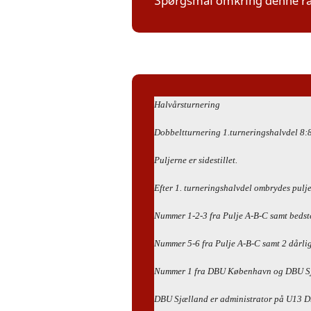
Spørgsmål omkring denne ræk
Halvårsturnering
Dobbeltturnering 1.turneringshalvdel 8:8
Puljerne er sidestillet.
Efter 1. turneringshalvdel ombrydes pulje
Nummer 1-2-3 fra Pulje A-B-C samt bedste 
Nummer 5-6 fra Pulje A-B-C samt 2 dårligs
Nummer 1 fra DBU København og DBU Sjæll
DBU Sjælland er administrator på U13 D