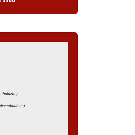
2 3366
auinddelte)
 niveauinddelte)