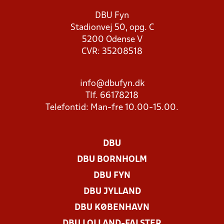
DBU Fyn
Stadionvej 50, opg. C
5200 Odense V
CVR: 35208518
info@dbufyn.dk
Tlf. 66178218
Telefontid: Man-fre 10.00-15.00.
DBU
DBU BORNHOLM
DBU FYN
DBU JYLLAND
DBU KØBENHAVN
DBU LOLLAND-FALSTER