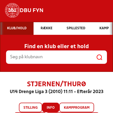
DBU FYN
Hvad vil du søge efter?
KLUB/HOLD
RÆKKE
SPILLESTED
KAMP
INDHOLD OG NYHEDER
Find en klub eller et hold
STILLINGER, RESULTATER, KLUBBER OG
HOLD
STJERNEN/THURØ
U14 Drenge Liga 3 (2010) 11:11 - Efterår 2023
STILLING
INFO
KAMPPROGRAM