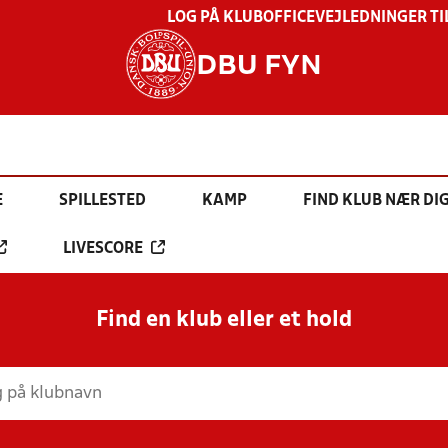
LOG PÅ KLUBOFFICE
VEJLEDNINGER TI
DBU FYN
E
SPILLESTED
KAMP
FIND KLUB NÆR DI
LIVESCORE
Find en klub eller et hold