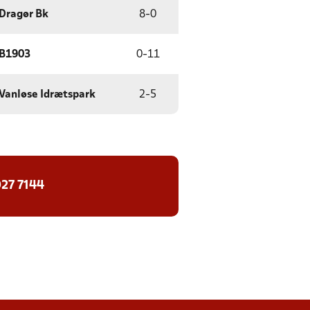
Dragør Bk
8
-
0
B1903
0
-
11
Vanløse Idrætspark
2
-
5
27 7144