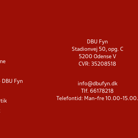
DBU Fyn
Stadionvej 50, opg. C
5200 Odense V
rne
CVR: 35208518
- DBU Fyn
info@dbufyn.dk
Tlf. 66178218
Telefontid: Man-fre 10.00-15.00
tik
k