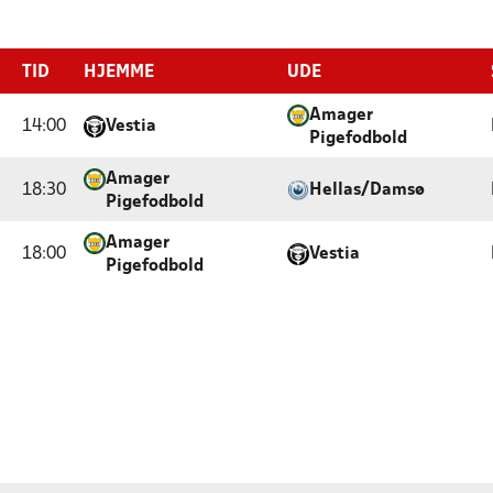
TID
HJEMME
UDE
Amager
14:00
Vestia
Pigefodbold
Amager
18:30
Hellas/Damsø
Pigefodbold
Amager
18:00
Vestia
Pigefodbold