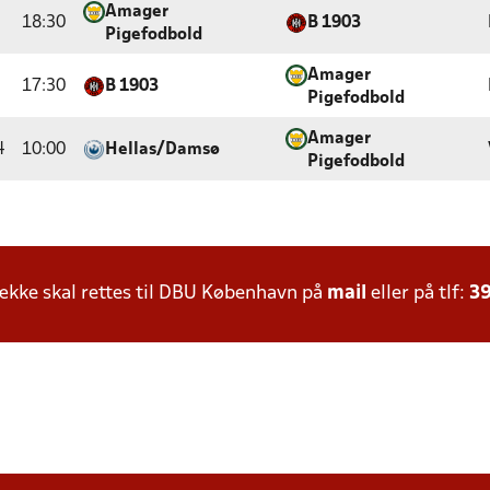
Amager
18:30
B 1903
Pigefodbold
Amager
17:30
B 1903
Pigefodbold
Amager
4
10:00
Hellas/Damsø
Pigefodbold
kke skal rettes til DBU København på
mail
eller på tlf:
39