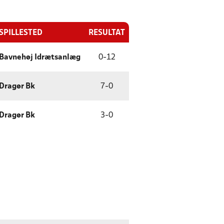
SPILLESTED
RESULTAT
Bavnehøj Idrætsanlæg
0
-
12
Dragør Bk
7
-
0
Dragør Bk
3
-
0