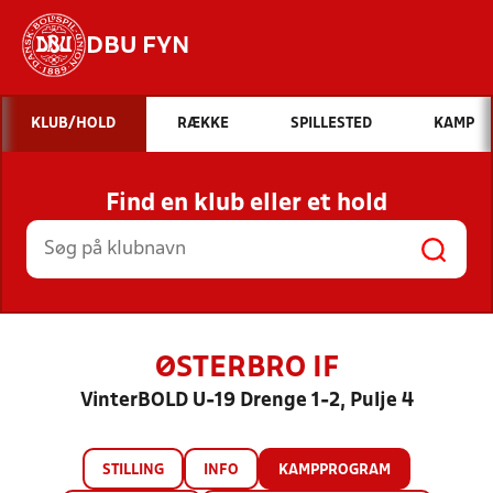
DBU FYN
Hvad vil du søge efter?
KLUB/HOLD
RÆKKE
SPILLESTED
KAMP
INDHOLD OG NYHEDER
Find en klub eller et hold
STILLINGER, RESULTATER, KLUBBER OG
HOLD
ØSTERBRO IF
VinterBOLD U-19 Drenge 1-2, Pulje 4
STILLING
INFO
KAMPPROGRAM