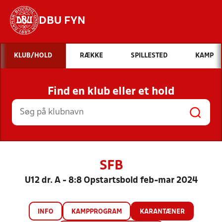
DBU FYN
Hvad vil du søge efter?
KLUB/HOLD
RÆKKE
SPILLESTED
KAMP
INDHOLD OG NYHEDER
Find en klub eller et hold
STILLINGER, RESULTATER, KLUBBER OG
HOLD
SFB
U12 dr. A - 8:8 Opstartsbold feb-mar 2024
INFO
KAMPPROGRAM
KARANTÆNER