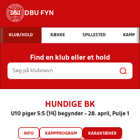
DBU FYN
Hvad vil du søge efter?
KLUB/HOLD
RÆKKE
SPILLESTED
KAMP
INDHOLD OG NYHEDER
Find en klub eller et hold
STILLINGER, RESULTATER, KLUBBER OG
HOLD
HUNDIGE BK
U10 piger 5:5 (14) begynder - 28. april, Pulje 1
INFO
KAMPPROGRAM
KARANTÆNER