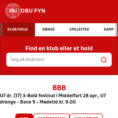
DBU FYN
Hvad vil du søge efter?
KLUB/HOLD
RÆKKE
SPILLESTED
KAMP
INDHOLD OG NYHEDER
Find en klub eller et hold
STILLINGER, RESULTATER, KLUBBER OG
HOLD
BBB
U7 dr. (17) 3-Bold festival i Middelfart 28 apr., U7
drenge - Bane 9 - Mødetid kl. 9.00