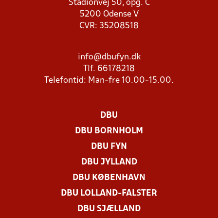
Stadionvej 50, opg. C
5200 Odense V
CVR: 35208518
info@dbufyn.dk
Tlf. 66178218
Telefontid: Man-fre 10.00-15.00.
DBU
DBU BORNHOLM
DBU FYN
DBU JYLLAND
DBU KØBENHAVN
DBU LOLLAND-FALSTER
DBU SJÆLLAND