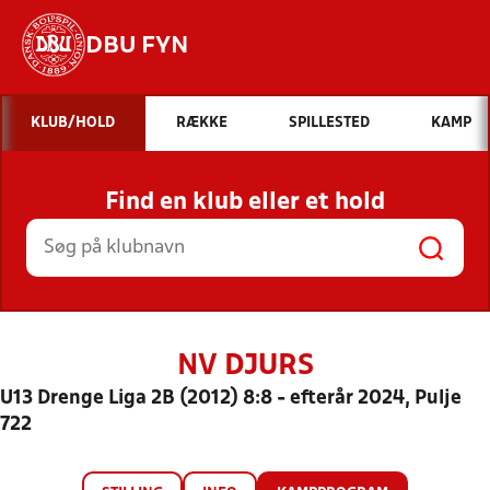
DBU FYN
Hvad vil du søge efter?
KLUB/HOLD
RÆKKE
SPILLESTED
KAMP
INDHOLD OG NYHEDER
Find en klub eller et hold
STILLINGER, RESULTATER, KLUBBER OG
HOLD
NV DJURS
U13 Drenge Liga 2B (2012) 8:8 - efterår 2024, Pulje
722