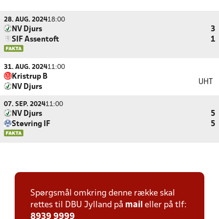
28. AUG. 2024
18:00
NV Djurs
3
SIF Assentoft
1
31. AUG. 2024
11:00
Kristrup B
UHT
NV Djurs
07. SEP. 2024
11:00
NV Djurs
5
Støvring IF
5
Spørgsmål omkring denne række skal
rettes til DBU Jylland på
mail
eller på tlf:
8939 9999